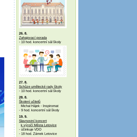
26. 8.
Zahajovací porada
- 10 hod. koncertní sál školy
27. 8.
Schůze umělecké rady školy
- 10 hod. koncertní sál školy
28. 8.
Školení učitelů
Michal Hájek - Inspiromat
- 9 hod. koncertní sál školy
19. 9.
Slavnostní koncert
k výročí Města Letovice
- účinkuje VDO
- 18 hod. Zámek Letovice