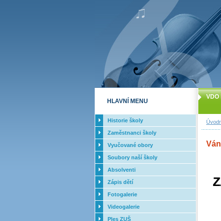
VDO 
HLAVNÍ MENU
Historie školy
Úvodn
Zaměstnanci školy
Váno
Vyučované obory
Soubory naší školy
Absolventi
Zápis dětí
Fotogalerie
Videogalerie
Ples ZUŠ