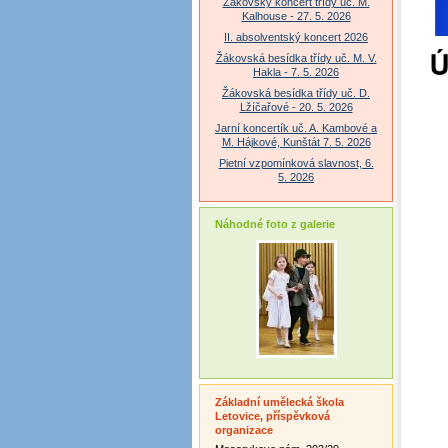
Žákovský koncert třídy uč. M.
Kalhouse - 27. 5. 2026
II. absolventský koncert 2026
Žákovská besídka třídy uč. M. V.
Hakla - 7. 5. 2026
Žákovská besídka třídy uč. D.
Lžíčařové - 20. 5. 2026
Jarní koncertík uč. A. Kambové a
M. Hájkové, Kunštát 7. 5. 2026
Pietní vzpomínková slavnost, 6.
5. 2026
Náhodné foto z galerie
Základní umělecká škola
Letovice, příspěvková
organizace