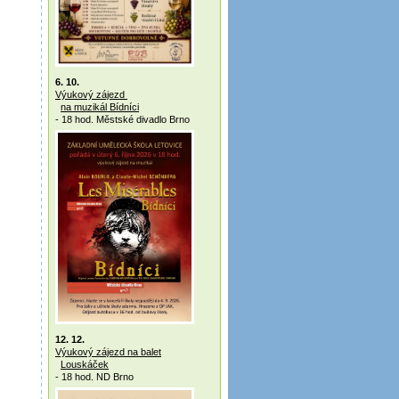
6. 10.
Výukový zájezd
na muzikál Bídníci
- 18 hod. Městské divadlo Brno
12. 12.
Výukový zájezd na balet
Louskáček
- 18 hod. ND Brno