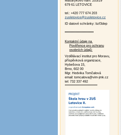
Masarykovo nám. 203/29
679 61 LETOVICE
tel.: +420 777 674 203
zusletovice@zusletovice.cz
ID datové schránky: bzf3dep
************************
Kontaktní údaje na
Pověřence pro ochranu
osobních údajů:
Vzdělávací institut pro Moravu,
příspěvková organizace,
Hybešova 15,
Brno, 602 00
Mgr. Hedvika Tomčalová
email: tomcalova@vim-jmk.cz
tel: 732 337 492
***************************