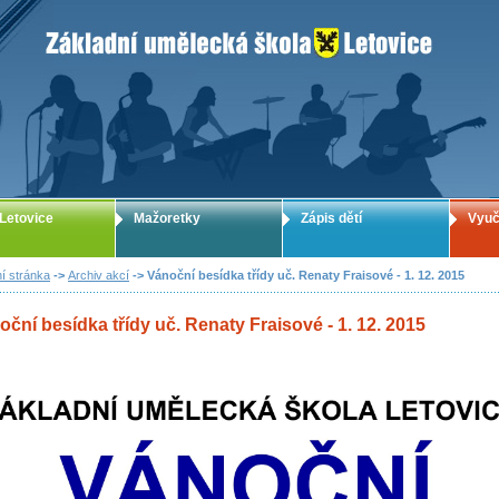
ZUŠ Letovice - Základní umělecká škola
Letovice
Mažoretky
Zápis dětí
Vyuč
í stránka
->
Archiv akcí
-> Vánoční besídka třídy uč. Renaty Fraisové - 1. 12. 2015
ční besídka třídy uč. Renaty Fraisové - 1. 12. 2015