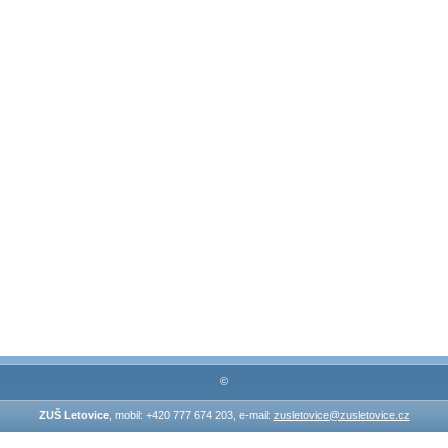
©
ZUŠ Letovice
, mobil: +420 777 674 203, e-mail:
zusletovice@zusletovice.cz