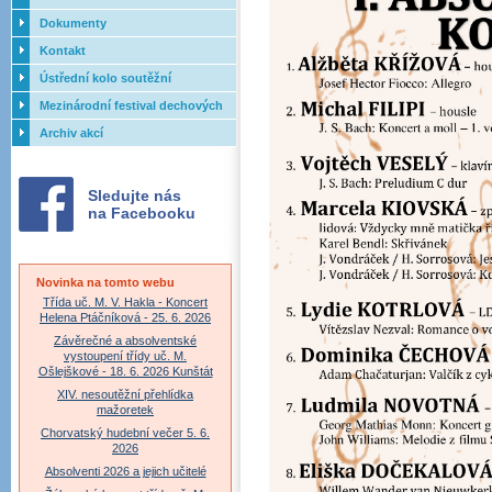
Dokumenty
Kontakt
Ústřední kolo soutěžní
přehlídky dechových orchestrů
Mezinárodní festival dechových
ZUŠ - 2017
orchestrů - Letovice
Archiv akcí
Sledujte nás
na Facebooku
Novinka na tomto webu
Třída uč. M. V. Hakla - Koncert
Helena Ptáčníková - 25. 6. 2026
Závěrečné a absolventské
vystoupení třídy uč. M.
Ošlejškové - 18. 6. 2026 Kunštát
XIV. nesoutěžní přehlídka
mažoretek
Chorvatský hudební večer 5. 6.
2026
Absolventi 2026 a jejich učitelé