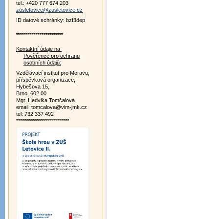
tel.: +420 777 674 203
zusletovice@zusletovice.cz
ID datové schránky: bzf3dep
************************
Kontaktní údaje na
Pověřence pro ochranu
osobních údajů:
Vzdělávací institut pro Moravu,
příspěvková organizace,
Hybešova 15,
Brno, 602 00
Mgr. Hedvika Tomčalová
email: tomcalova@vim-jmk.cz
tel: 732 337 492
***************************