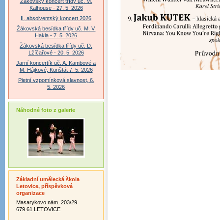
Žákovský koncert třídy uč. M.
Kalhouse - 27. 5. 2026
II. absolventský koncert 2026
Žákovská besídka třídy uč. M. V.
Hakla - 7. 5. 2026
Žákovská besídka třídy uč. D.
Lžíčařové - 20. 5. 2026
Jarní koncertík uč. A. Kambové a
M. Hájkové, Kunštát 7. 5. 2026
Pietní vzpomínková slavnost, 6.
5. 2026
Náhodné foto z galerie
Základní umělecká škola
Letovice, příspěvková
organizace
Masarykovo nám. 203/29
679 61 LETOVICE