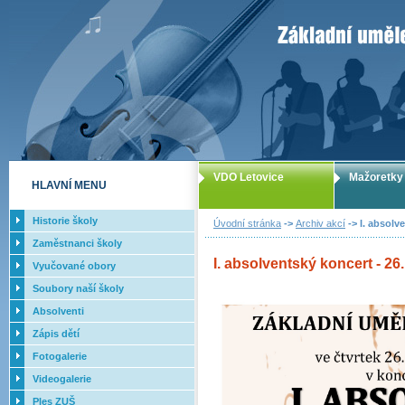
ZUŠ Letovice -
VDO Letovice
Mažoretky
HLAVNÍ MENU
Historie školy
Úvodní stránka
->
Archiv akcí
-> I. absolv
Zaměstnanci školy
I. absolventský koncert - 2
Vyučované obory
Soubory naší školy
Absolventi
Zápis dětí
Fotogalerie
Videogalerie
Ples ZUŠ