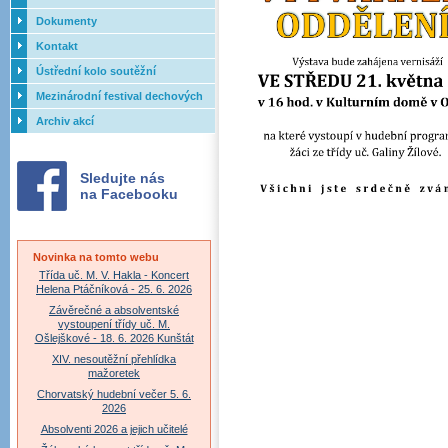
Dokumenty
Kontakt
Ústřední kolo soutěžní
přehlídky dechových orchestrů
Mezinárodní festival dechových
ZUŠ - 2017
orchestrů - Letovice
Archiv akcí
Sledujte nás
na Facebooku
Novinka na tomto webu
Třída uč. M. V. Hakla - Koncert
Helena Ptáčníková - 25. 6. 2026
Závěrečné a absolventské
vystoupení třídy uč. M.
Ošlejškové - 18. 6. 2026 Kunštát
XIV. nesoutěžní přehlídka
mažoretek
Chorvatský hudební večer 5. 6.
2026
Absolventi 2026 a jejich učitelé