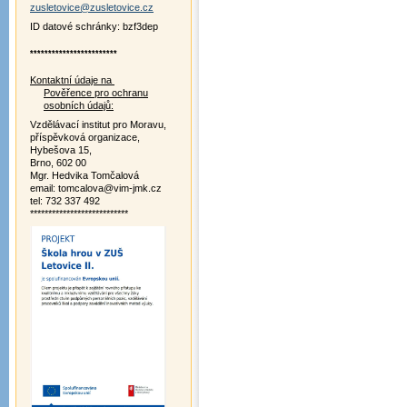
zusletovice@zusletovice.cz
ID datové schránky: bzf3dep
************************
Kontaktní údaje na
Pověřence pro ochranu
osobních údajů:
Vzdělávací institut pro Moravu,
příspěvková organizace,
Hybešova 15,
Brno, 602 00
Mgr. Hedvika Tomčalová
email: tomcalova@vim-jmk.cz
tel: 732 337 492
***************************