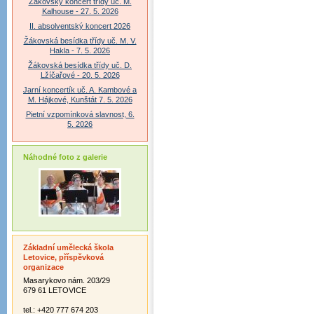
Žákovský koncert třídy uč. M.
Kalhouse - 27. 5. 2026
II. absolventský koncert 2026
Žákovská besídka třídy uč. M. V.
Hakla - 7. 5. 2026
Žákovská besídka třídy uč. D.
Lžíčařové - 20. 5. 2026
Jarní koncertík uč. A. Kambové a
M. Hájkové, Kunštát 7. 5. 2026
Pietní vzpomínková slavnost, 6.
5. 2026
Náhodné foto z galerie
Základní umělecká škola
Letovice, příspěvková
organizace
Masarykovo nám. 203/29
679 61 LETOVICE
tel.: +420 777 674 203