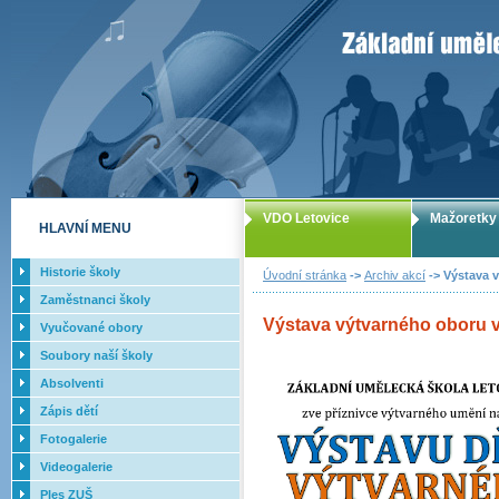
ZUŠ Letovice -
VDO Letovice
Mažoretky
HLAVNÍ MENU
Historie školy
Úvodní stránka
->
Archiv akcí
-> Výstava v
Zaměstnanci školy
Výstava výtvarného oboru v 
Vyučované obory
Soubory naší školy
Absolventi
Zápis dětí
Fotogalerie
Videogalerie
Ples ZUŠ