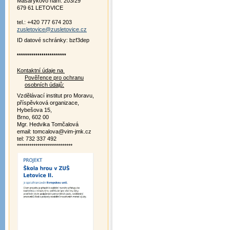
Masarykovo nám. 203/29
679 61 LETOVICE
tel.: +420 777 674 203
zusletovice@zusletovice.cz
ID datové schránky: bzf3dep
************************
Kontaktní údaje na
Pověřence pro ochranu
osobních údajů:
Vzdělávací institut pro Moravu,
příspěvková organizace,
Hybešova 15,
Brno, 602 00
Mgr. Hedvika Tomčalová
email: tomcalova@vim-jmk.cz
tel: 732 337 492
***************************