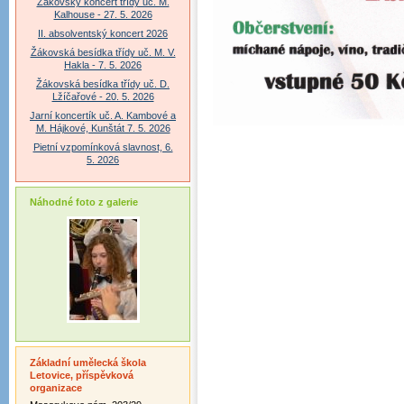
Žákovský koncert třídy uč. M.
Kalhouse - 27. 5. 2026
II. absolventský koncert 2026
Žákovská besídka třídy uč. M. V.
Hakla - 7. 5. 2026
Žákovská besídka třídy uč. D.
Lžíčařové - 20. 5. 2026
Jarní koncertík uč. A. Kambové a
M. Hájkové, Kunštát 7. 5. 2026
Pietní vzpomínková slavnost, 6.
5. 2026
Náhodné foto z galerie
Základní umělecká škola
Letovice, příspěvková
organizace