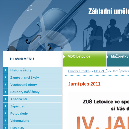
ZUŠ Letovice -
VDO Letovice
Mažoretky
HLAVNÍ MENU
Historie školy
Úvodní stránka
->
Ples ZUŠ
-> Jarní ples 
Zaměstnanci školy
Jarní ples 2011
Vyučované obory
Soubory naší školy
Absolventi
Zápis dětí
Fotogalerie
Videogalerie
Ples ZUŠ