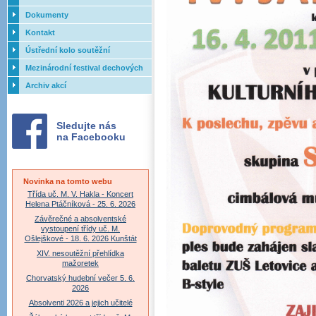
Dokumenty
Kontakt
Ústřední kolo soutěžní
přehlídky dechových orchestrů
Mezinárodní festival dechových
ZUŠ - 2017
orchestrů - Letovice
Archiv akcí
Sledujte nás
na Facebooku
Novinka na tomto webu
Třída uč. M. V. Hakla - Koncert
Helena Ptáčníková - 25. 6. 2026
Závěrečné a absolventské
vystoupení třídy uč. M.
Ošlejškové - 18. 6. 2026 Kunštát
XIV. nesoutěžní přehlídka
mažoretek
Chorvatský hudební večer 5. 6.
2026
Absolventi 2026 a jejich učitelé