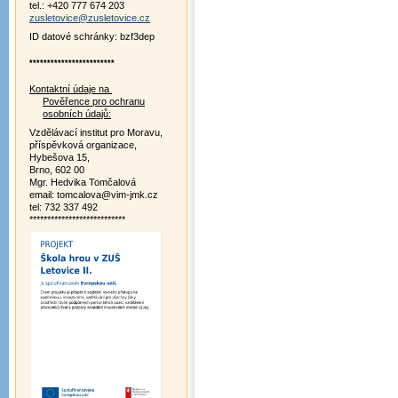
tel.: +420 777 674 203
zusletovice@zusletovice.cz
ID datové schránky: bzf3dep
************************
Kontaktní údaje na
Pověřence pro ochranu
osobních údajů:
Vzdělávací institut pro Moravu,
příspěvková organizace,
Hybešova 15,
Brno, 602 00
Mgr. Hedvika Tomčalová
email: tomcalova@vim-jmk.cz
tel: 732 337 492
***************************