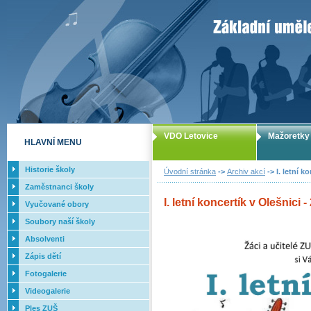
ZUŠ Letovice -
VDO Letovice
Mažoretky
HLAVNÍ MENU
Historie školy
Úvodní stránka
->
Archiv akcí
-> I. letní k
Zaměstnanci školy
I. letní koncertík v Olešnici -
Vyučované obory
Soubory naší školy
Absolventi
Zápis dětí
Fotogalerie
Videogalerie
Ples ZUŠ