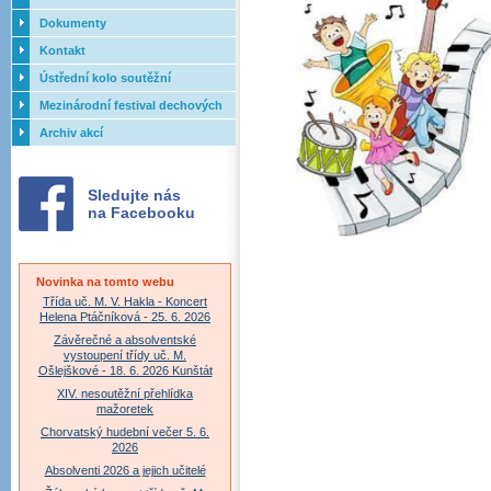
Dokumenty
Kontakt
Ústřední kolo soutěžní
přehlídky dechových orchestrů
Mezinárodní festival dechových
ZUŠ - 2017
orchestrů - Letovice
Archiv akcí
Sledujte nás
na Facebooku
Novinka na tomto webu
Třída uč. M. V. Hakla - Koncert
Helena Ptáčníková - 25. 6. 2026
Závěrečné a absolventské
vystoupení třídy uč. M.
Ošlejškové - 18. 6. 2026 Kunštát
XIV. nesoutěžní přehlídka
mažoretek
Chorvatský hudební večer 5. 6.
2026
Absolventi 2026 a jejich učitelé