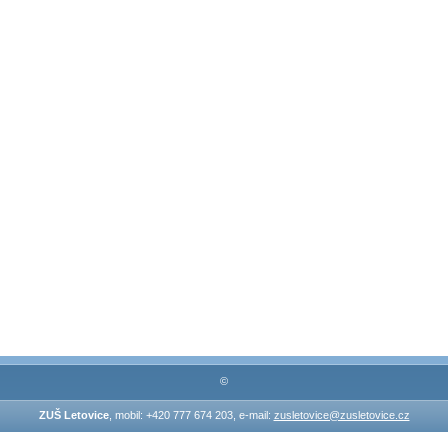
©
ZUŠ Letovice
, mobil: +420 777 674 203, e-mail:
zusletovice@zusletovice.cz