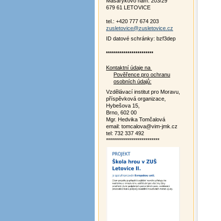
Masarykovo nám. 203/29
679 61 LETOVICE
tel.: +420 777 674 203
zusletovice@zusletovice.cz
ID datové schránky: bzf3dep
************************
Kontaktní údaje na
Pověřence pro ochranu
osobních údajů:
Vzdělávací institut pro Moravu,
příspěvková organizace,
Hybešova 15,
Brno, 602 00
Mgr. Hedvika Tomčalová
email: tomcalova@vim-jmk.cz
tel: 732 337 492
***************************