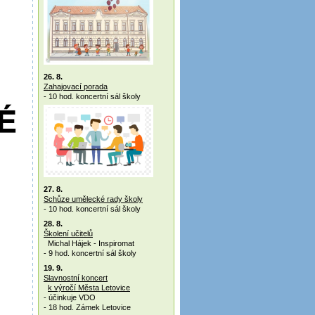
26. 8.
Zahajovací porada
- 10 hod. koncertní sál školy
27. 8.
Schůze umělecké rady školy
- 10 hod. koncertní sál školy
28. 8.
Školení učitelů
Michal Hájek - Inspiromat
- 9 hod. koncertní sál školy
19. 9.
Slavnostní koncert
k výročí Města Letovice
- účinkuje VDO
- 18 hod. Zámek Letovice