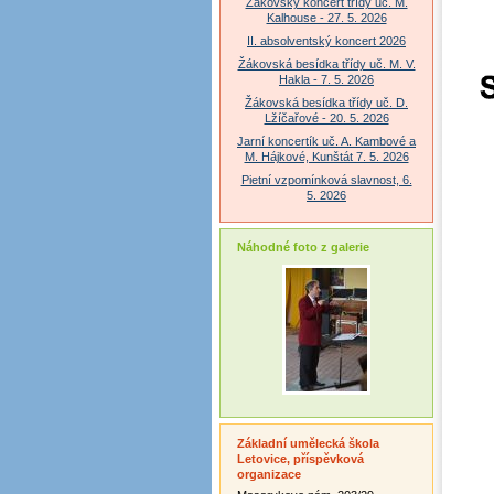
Žákovský koncert třídy uč. M.
Kalhouse - 27. 5. 2026
II. absolventský koncert 2026
Žákovská besídka třídy uč. M. V.
Hakla - 7. 5. 2026
Žákovská besídka třídy uč. D.
Lžíčařové - 20. 5. 2026
Jarní koncertík uč. A. Kambové a
M. Hájkové, Kunštát 7. 5. 2026
Pietní vzpomínková slavnost, 6.
5. 2026
Náhodné foto z galerie
Základní umělecká škola
Letovice, příspěvková
organizace