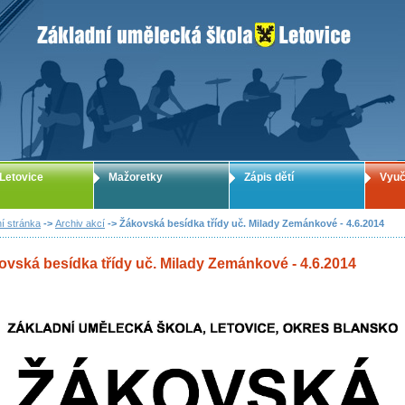
ZUŠ Letovice - Základní umělecká škola
Letovice
Mažoretky
Zápis dětí
Vyuč
í stránka
->
Archiv akcí
-> Žákovská besídka třídy uč. Milady Zemánkové - 4.6.2014
ovská besídka třídy uč. Milady Zemánkové - 4.6.2014