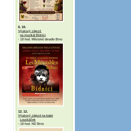
6. 10.
Výukový zájezd
na muzikál Bídníci
- 18 hod. Městské divadlo Brno
12. 12.
Výukový zájezd na balet
Louskáček
- 18 hod. ND Brno