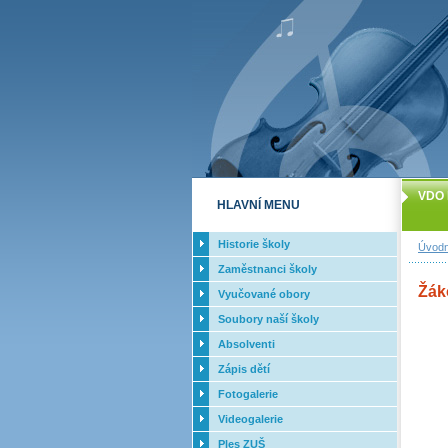
VDO 
HLAVNÍ MENU
Historie školy
Úvodn
Zaměstnanci školy
Žák
Vyučované obory
Soubory naší školy
Absolventi
Zápis dětí
Fotogalerie
Videogalerie
Ples ZUŠ