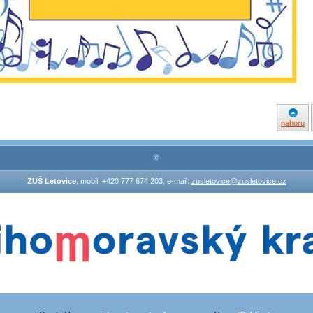
nahoru
©
ZUŠ Letovice
, mobil: +420 777 674 203, e-mail:
zusletovice@zusletovice.cz