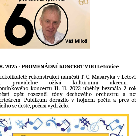
 8. 2025 - PROMENÁDNÍ KONCERT VDO Letovice
několikaleté rekonstrukci náměstí
T. G. Masaryka v Letovi
ět pravidelně
ožívá kulturními akcemi.
pomínkového
koncertu 11. 11. 2023 uběhly bezmála 2 ro
ěstí opět rozezněl tóny dechového orchestru
s no
ertoárem. Publikum dorazilo v hojném
počtu a přes o
ícího se deště, počasí
vydrželo.