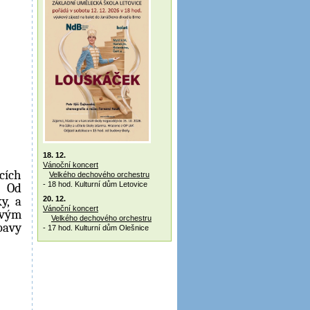
18. 12.
Vánoční koncert
cích
Velkého dechového orchestru
- 18 hod. Kulturní dům Letovice
 Od
ky,
a
20. 12.
Vánoční koncert
vým
Velkého dechového orchestru
bavy
- 17 hod. Kulturní dům Olešnice