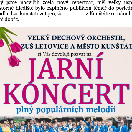
rý jsme nacvičili zcela nový repertoár, měl velký úsp
storné hlediště bylo zaplněno publikem téměř do posled
adla. Lze konstatovat jen, že v Kunštátě se nám h
mi dobře.