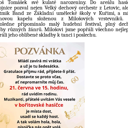
oš Tomášek své kulaté narozeniny. Do areálu hasi
ojnice pozval nejen Velký dechový orchestr z Letovic, ale
tmik Band ze Základní umělecké školy v Kuřimi, a mí
hovou kapelu složenou z Milošových vrstevníků. 
oledne připomínalo malý hudební festival, plný dec
by různých žánrů. Milošovi jsme popřáli všechno nejlep
ráli jeho oblíbené skladby k tanci i poslechu.