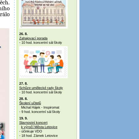
ěch.
ního
rálo
26. 8.
Zahajovací porada
- 10 hod. koncertní sál školy
27. 8.
Schůze umělecké rady školy
- 10 hod. koncertní sál školy
28. 8.
Školení učitelů
Michal Hájek - Inspiromat
- 9 hod. koncertní sál školy
19. 9.
Slavnostní koncert
k výročí Města Letovice
- účinkuje VDO
- 18 hod. Zámek Letovice