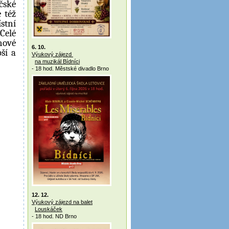
čské
 též
stní
Celé
hové
6. 10.
ší a
Výukový zájezd
na muzikál Bídníci
- 18 hod. Městské divadlo Brno
12. 12.
Výukový zájezd na balet
Louskáček
- 18 hod. ND Brno