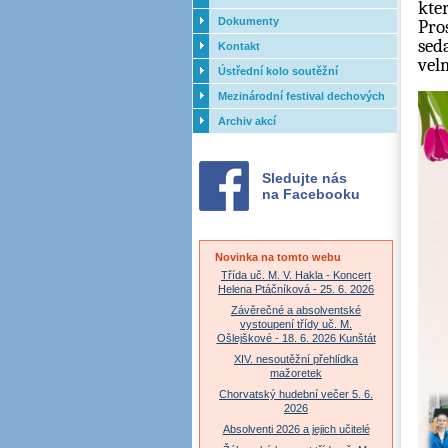
kte
Dokumenty
Pro
sed
Kontakt
vel
Ústřední kolo soutěžní
přehlídky dechových orchestrů
Mezinárodní festival dechových
ZUŠ - 2017
orchestrů - Letovice
Archiv akcí
Sledujte nás
na Facebooku
Novinka na tomto webu
Třída uč. M. V. Hakla - Koncert
Helena Ptáčníková - 25. 6. 2026
Závěrečné a absolventské
vystoupení třídy uč. M.
Ošlejškové - 18. 6. 2026 Kunštát
XIV. nesoutěžní přehlídka
mažoretek
Chorvatský hudební večer 5. 6.
2026
Absolventi 2026 a jejich učitelé