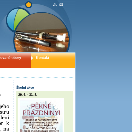
ované obory
Kontakt
Školní akce
29. 6. - 31. 8.
T
jeho
stru
dení
or k
, na