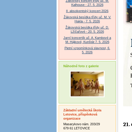
Žákovský koncert třídy uč. M.
Kalhouse - 27. 5. 2026
II. absolventský koncert 2026
Žákovská besídka třídy uč. M. V.
Hakla - 7. 5. 2026
Žákovská besídka třídy uč. D.
Lžíčařové - 20. 5. 2026
Jarní koncertík uč. A. Kambové a
M. Hájkové, Kunštát 7. 5. 2026
Pietní vzpomínková slavnost, 6.
5. 2026
Náhodné foto z galerie
Základní umělecká škola
Letovice, příspěvková
organizace
21.
Masarykovo nám. 203/29
679 61 LETOVICE