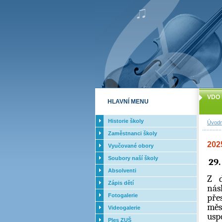
VDO 
HLAVNÍ MENU
Historie školy
Úvodn
Zaměstnanci školy
202
Vyučované obory
Soubory naší školy
29
Absolventi
Z d
Zápis dětí
nás
pře
Fotogalerie
měs
Videogalerie
usp
Ples ZUŠ