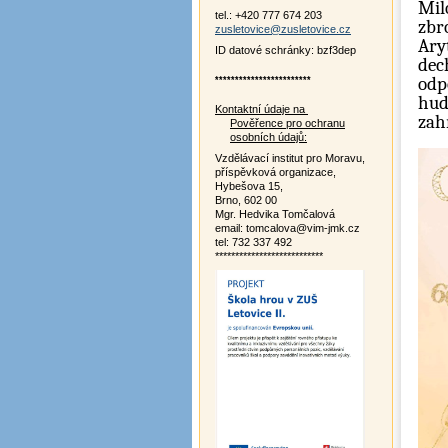
Mil
tel.: +420 777 674 203
zbr
zusletovice@zusletovice.cz
Ary
ID datové schránky: bzf3dep
dec
odp
************************
hud
Kontaktní údaje na
zah
Pověřence pro ochranu
osobních údajů:
Vzdělávací institut pro Moravu,
příspěvková organizace,
Hybešova 15,
Brno, 602 00
Mgr. Hedvika Tomčalová
email: tomcalova@vim-jmk.cz
tel: 732 337 492
***************************