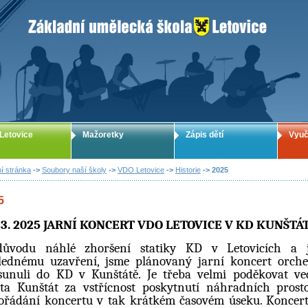
ZUŠ Letovice - Základní umělecká škola
Letovice
Mažoretky
Zápis dětí
Vyuč
í stránka
->
Soubory naší školy
->
VDO Letovice
->
Historie
-> 2025
5
. 3. 2025 JARNÍ KONCERT VDO LETOVICE V KD KUNŠTÁ
ůvodu náhlé zhoršení statiky KD v Letovicích a 
lednému uzavření, jsme plánovaný jarní koncert orche
sunuli do KD v Kunštátě. Je třeba velmi poděkovat ve
ta Kunštát za vstřícnost poskytnutí náhradních prost
ořádání koncertu v tak krátkém časovém úseku. Koncert