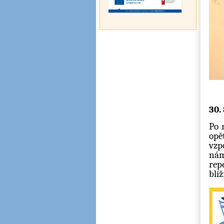
30.
Po 
op
vz
nám
rep
blíž