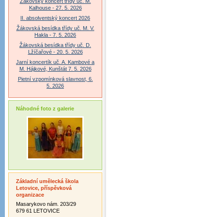
Žákovský koncert třídy uč. M.
Kalhouse - 27. 5. 2026
II. absolventský koncert 2026
Žákovská besídka třídy uč. M. V.
Hakla - 7. 5. 2026
Žákovská besídka třídy uč. D.
Lžíčařové - 20. 5. 2026
Jarní koncertík uč. A. Kambové a
M. Hájkové, Kunštát 7. 5. 2026
Pietní vzpomínková slavnost, 6.
5. 2026
Náhodné foto z galerie
Základní umělecká škola
Letovice, příspěvková
organizace
Masarykovo nám. 203/29
679 61 LETOVICE