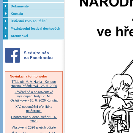
Dokumenty
Kontakt
Ústřední kolo soutěžní
přehlídky dechových orchestrů
Mezinárodní festival dechových
ZUŠ - 2017
orchestrů - Letovice
Archiv akcí
Sledujte nás
na Facebooku
Novinka na tomto webu
Třída uč. M. V. Hakla - Koncert
Helena Ptáčníková - 25. 6. 2026
Závěrečné a absolventské
vystoupení třídy uč. M.
Ošlejškové - 18. 6. 2026 Kunštát
XIV. nesoutěžní přehlídka
mažoretek
Chorvatský hudební večer 5. 6.
2026
Absolventi 2026 a jejich učitelé