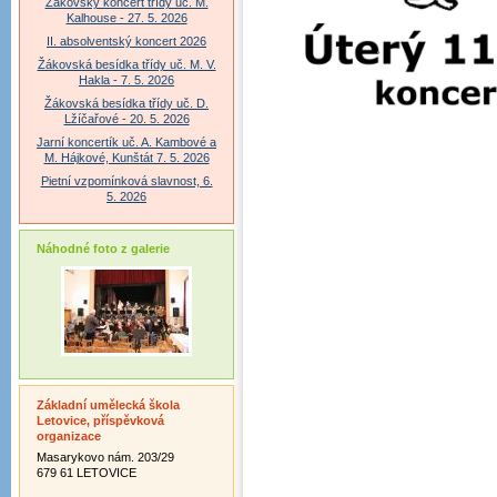
Žákovský koncert třídy uč. M.
Kalhouse - 27. 5. 2026
II. absolventský koncert 2026
Žákovská besídka třídy uč. M. V.
Hakla - 7. 5. 2026
Žákovská besídka třídy uč. D.
Lžíčařové - 20. 5. 2026
Jarní koncertík uč. A. Kambové a
M. Hájkové, Kunštát 7. 5. 2026
Pietní vzpomínková slavnost, 6.
5. 2026
Náhodné foto z galerie
Základní umělecká škola
Letovice, příspěvková
organizace
Masarykovo nám. 203/29
679 61 LETOVICE