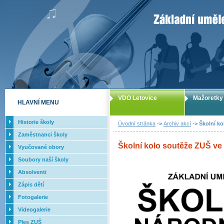
ZUŠ Letovice -
VDO Letovice
Mažoretky
HLAVNÍ MENU
Historie školy
Úvodní stránka
->
Archiv akcí
-> Školní ko
Zaměstnanci školy
Školní kolo soutěže ZUŠ ve h
Vyučované obory
Soubory naší školy
Absolventi
Zápis dětí
Fotogalerie
Videogalerie
Ples ZUŠ