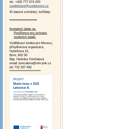
tel.: +420 777 674 203
zusletovice@zusletovice.cz
ID datové schránky: bzf3dep
************************
Kontaktní údaje na
Pověřence pro ochranu
osobních údajů:
Vzdělávací institut pro Moravu,
příspěvková organizace,
Hybešova 15,
Brno, 602 00
Mgr. Hedvika Tomčalová
email: tomcalova@vim-jmk.cz
tel: 732 337 492
***************************