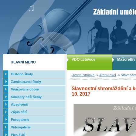
ZUŠ Letovice -
VDO Letovice
Mažoretky
HLAVNÍ MENU
Historie školy
Úvodní stránka
->
Archiv akcí
-> Slavnostn
Zaměstnanci školy
Slavnostní shromáždění a kon
Vyučované obory
10. 2017
Soubory naší školy
Absolventi
Zápis dětí
Fotogalerie
Videogalerie
Ples ZUŠ