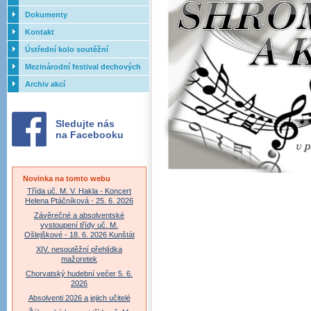
Dokumenty
Kontakt
Ústřední kolo soutěžní
přehlídky dechových orchestrů
Mezinárodní festival dechových
ZUŠ - 2017
orchestrů - Letovice
Archiv akcí
Sledujte nás
na Facebooku
Novinka na tomto webu
Třída uč. M. V. Hakla - Koncert
Helena Ptáčníková - 25. 6. 2026
Závěrečné a absolventské
vystoupení třídy uč. M.
Ošlejškové - 18. 6. 2026 Kunštát
XIV. nesoutěžní přehlídka
mažoretek
Chorvatský hudební večer 5. 6.
2026
Absolventi 2026 a jejich učitelé