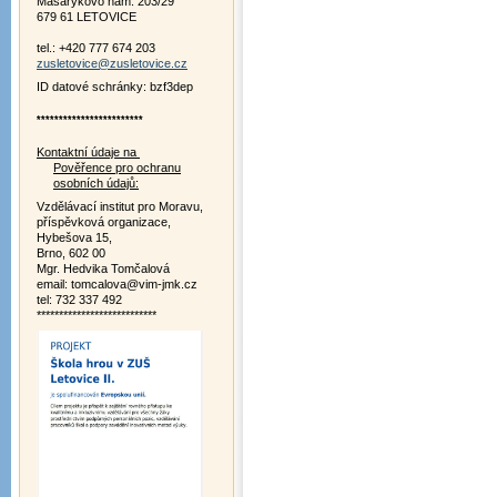
Masarykovo nám. 203/29
679 61 LETOVICE
tel.: +420 777 674 203
zusletovice@zusletovice.cz
ID datové schránky: bzf3dep
************************
Kontaktní údaje na
Pověřence pro ochranu
osobních údajů:
Vzdělávací institut pro Moravu,
příspěvková organizace,
Hybešova 15,
Brno, 602 00
Mgr. Hedvika Tomčalová
email: tomcalova@vim-jmk.cz
tel: 732 337 492
***************************