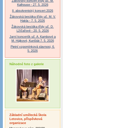
Žákovský koncert třídy uč. M.
Kalhouse - 27. 5. 2026
II. absolventský koncert 2026
Žákovská besídka třídy uč. M. V.
Hakla - 7. 5. 2026
Žákovská besídka třídy uč. D.
Lžíčařové - 20. 5. 2026
Jarní koncertík uč. A. Kambové a
M. Hájkové, Kunštát 7. 5. 2026
Pietní vzpomínková slavnost, 6.
5. 2026
Náhodné foto z galerie
Základní umělecká škola
Letovice, příspěvková
organizace