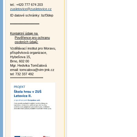
tel.: +420 777 674 203
zusletovice@zusletovice.cz
ID datové schránky: bzf3dep
************************
Kontaktní údaje na
Pověřence pro ochranu
osobních údajů:
Vzdělávací institut pro Moravu,
příspěvková organizace,
Hybešova 15,
Brno, 602 00
Mgr. Hedvika Tomčalová
email: tomcalova@vim-jmk.cz
tel: 732 337 492
***************************