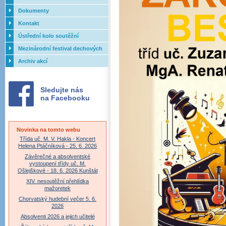
Dokumenty
Kontakt
Ústřední kolo soutěžní
přehlídky dechových orchestrů
Mezinárodní festival dechových
ZUŠ - 2017
orchestrů - Letovice
Archiv akcí
Sledujte nás
na Facebooku
Novinka na tomto webu
Třída uč. M. V. Hakla - Koncert
Helena Ptáčníková - 25. 6. 2026
Závěrečné a absolventské
vystoupení třídy uč. M.
Ošlejškové - 18. 6. 2026 Kunštát
XIV. nesoutěžní přehlídka
mažoretek
Chorvatský hudební večer 5. 6.
2026
Absolventi 2026 a jejich učitelé