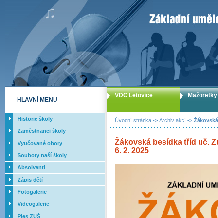
ZUŠ Letovice -
VDO Letovice
Mažoretky
HLAVNÍ MENU
Historie školy
Úvodní stránka
->
Archiv akcí
-> Žákovská 
Zaměstnanci školy
Žákovská besídka tříd uč. 
Vyučované obory
6. 2. 2025
Soubory naší školy
Absolventi
Zápis dětí
Fotogalerie
Videogalerie
Ples ZUŠ