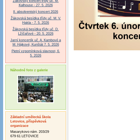
Žákovský koncert třídy uč. M.
Kalhouse - 27. 5. 2026
II. absolventský koncert 2026
Žákovská besídka třídy uč. M. V.
Hakla - 7. 5. 2026
Žákovská besídka třídy uč. D.
Lžíčařové - 20. 5. 2026
Jarní koncertík uč. A. Kambové a
M. Hájkové, Kunštát 7. 5. 2026
Pietní vzpomínková slavnost, 6.
5. 2026
Náhodné foto z galerie
Základní umělecká škola
Letovice, příspěvková
organizace
Masarykovo nám. 203/29
679 61 LETOVICE