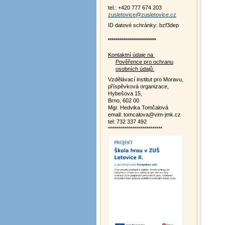
tel.: +420 777 674 203
zusletovice@zusletovice.cz
ID datové schránky: bzf3dep
************************
Kontaktní údaje na
Pověřence pro ochranu
osobních údajů:
Vzdělávací institut pro Moravu,
příspěvková organizace,
Hybešova 15,
Brno, 602 00
Mgr. Hedvika Tomčalová
email: tomcalova@vim-jmk.cz
tel: 732 337 492
***************************