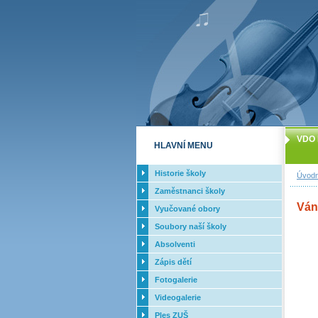
VDO 
HLAVNÍ MENU
Historie školy
Úvodn
Zaměstnanci školy
Váno
Vyučované obory
Soubory naší školy
Absolventi
Zápis dětí
Fotogalerie
Videogalerie
Ples ZUŠ