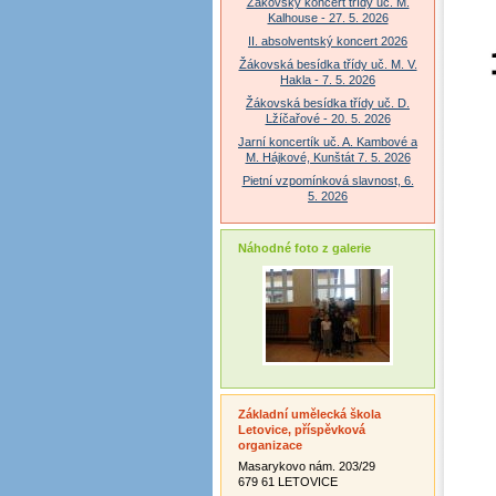
Žákovský koncert třídy uč. M.
Kalhouse - 27. 5. 2026
II. absolventský koncert 2026
Žákovská besídka třídy uč. M. V.
Hakla - 7. 5. 2026
Žákovská besídka třídy uč. D.
Lžíčařové - 20. 5. 2026
Jarní koncertík uč. A. Kambové a
M. Hájkové, Kunštát 7. 5. 2026
Pietní vzpomínková slavnost, 6.
5. 2026
Náhodné foto z galerie
Základní umělecká škola
Letovice, příspěvková
organizace
Masarykovo nám. 203/29
679 61 LETOVICE