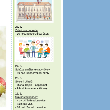
26. 8.
Zahajovací porada
- 10 hod. koncertní sál školy
27. 8.
Schůze umělecké rady školy
- 10 hod. koncertní sál školy
28. 8.
Školení učitelů
Michal Hájek - Inspiromat
- 9 hod. koncertní sál školy
19. 9.
Slavnostní koncert
k výročí Města Letovice
- účinkuje VDO
- 18 hod. Zámek Letovice