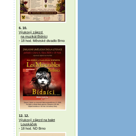
6. 10.
Výukový zájezd
na muzikál Bídníci
- 18 hod. Městské divadlo Brno
12. 12.
Výukový zájezd na balet
Louskáček
- 18 hod. ND Brno