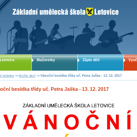
ZUŠ Letovice - Základní umělecká škola
Letovice
Mažoretky
Zápis dětí
Vyuč
í stránka
->
Archiv akcí
-> Vánoční besídka třídy uč. Petra Jaška - 13. 12. 2017
ční besídka třídy uč. Petra Jaška - 13. 12. 2017