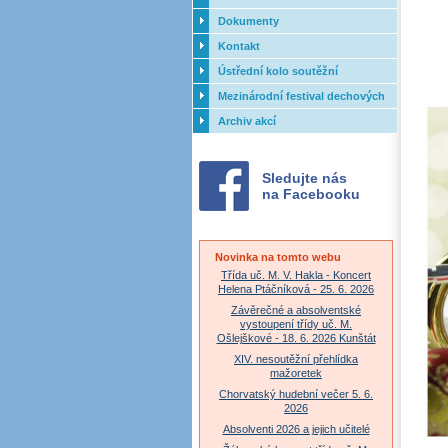
Dokumenty
Kontakt
Ústřední kolo soutěžní
přehlídky dechových orchestrů
Mezinárodní festival dechových
ZUŠ - 2017
orchestrů - Letovice
Archiv akcí
Sledujte nás
na Facebooku
Novinka na tomto webu
Třída uč. M. V. Hakla - Koncert
Helena Ptáčníková - 25. 6. 2026
Závěrečné a absolventské
vystoupení třídy uč. M.
Ošlejškové - 18. 6. 2026 Kunštát
XIV. nesoutěžní přehlídka
mažoretek
Chorvatský hudební večer 5. 6.
2026
Absolventi 2026 a jejich učitelé