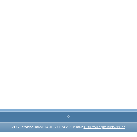
©
ZUŠ Letovice
, mobil: +420 777 674 203, e-mail:
zusletovice@zusletovice.cz