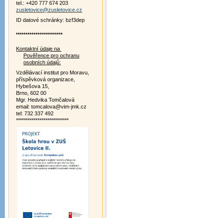
tel.: +420 777 674 203
zusletovice@zusletovice.cz
ID datové schránky: bzf3dep
************************
Kontaktní údaje na
Pověřence pro ochranu
osobních údajů:
Vzdělávací institut pro Moravu,
příspěvková organizace,
Hybešova 15,
Brno, 602 00
Mgr. Hedvika Tomčalová
email: tomcalova@vim-jmk.cz
tel: 732 337 492
***************************