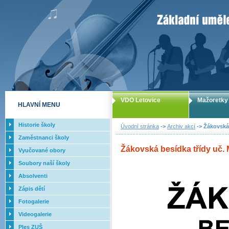
ZUŠ Letovice -
VDO Letovice
Mažoretky
HLAVNÍ MENU
Historie školy
Úvodní stránka
->
Archiv akcí
-> Žákovská 
Zaměstnanci školy
Žákovská besídka třídy uč. M
Vyučované obory
Soubory naší školy
Absolventi
Zápis dětí
Fotogalerie
Videogalerie
Ples ZUŠ