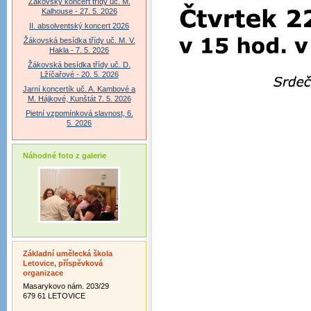
Žákovský koncert třídy uč. M.
Kalhouse - 27. 5. 2026
II. absolventský koncert 2026
Žákovská besídka třídy uč. M. V.
Hakla - 7. 5. 2026
Žákovská besídka třídy uč. D.
Lžíčařové - 20. 5. 2026
Jarní koncertík uč. A. Kambové a
M. Hájkové, Kunštát 7. 5. 2026
Pietní vzpomínková slavnost, 6.
5. 2026
Náhodné foto z galerie
Základní umělecká škola
Letovice, příspěvková
organizace
Masarykovo nám. 203/29
679 61 LETOVICE