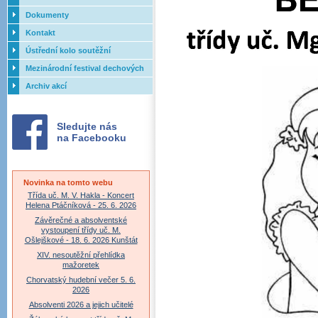
Dokumenty
Kontakt
Ústřední kolo soutěžní
přehlídky dechových orchestrů
Mezinárodní festival dechových
ZUŠ - 2017
orchestrů - Letovice
Archiv akcí
Sledujte nás
na Facebooku
Novinka na tomto webu
Třída uč. M. V. Hakla - Koncert
Helena Ptáčníková - 25. 6. 2026
Závěrečné a absolventské
vystoupení třídy uč. M.
Ošlejškové - 18. 6. 2026 Kunštát
XIV. nesoutěžní přehlídka
mažoretek
Chorvatský hudební večer 5. 6.
2026
Absolventi 2026 a jejich učitelé