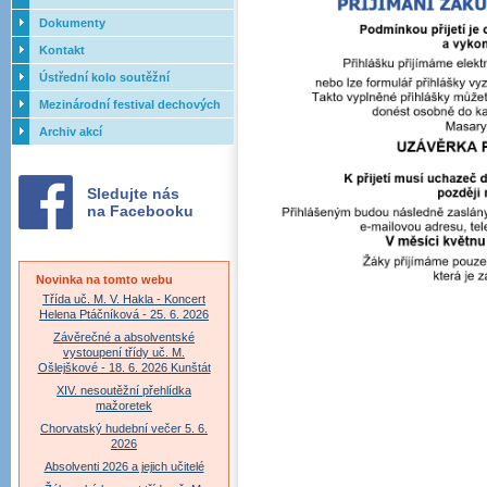
Dokumenty
Kontakt
Ústřední kolo soutěžní
přehlídky dechových orchestrů
Mezinárodní festival dechových
ZUŠ - 2017
orchestrů - Letovice
Archiv akcí
Sledujte nás
na Facebooku
Novinka na tomto webu
Třída uč. M. V. Hakla - Koncert
Helena Ptáčníková - 25. 6. 2026
Závěrečné a absolventské
vystoupení třídy uč. M.
Ošlejškové - 18. 6. 2026 Kunštát
XIV. nesoutěžní přehlídka
mažoretek
Chorvatský hudební večer 5. 6.
2026
Absolventi 2026 a jejich učitelé