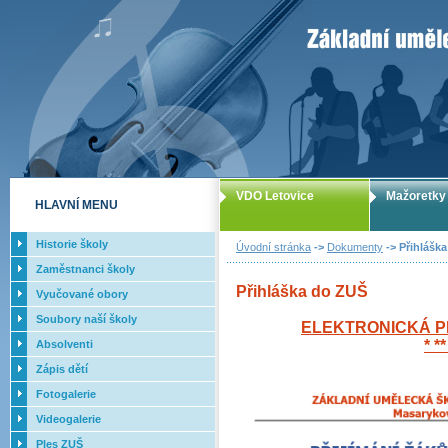
ZUŠ Letovice -
VDO Letovice
Mažoretky
HLAVNÍ MENU
Historie školy
Úvodní stránka
->
Dokumenty
-> Přihlášk
Zaměstnanci školy
Přihláška do ZUŠ
Vyučované obory
Soubory naší školy
ELEKTRONICKÁ P
* *
Absolventi
Zápis dětí
Fotogalerie
Videogalerie
Ples ZUŠ