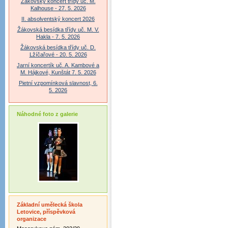
Žákovský koncert třídy uč. M.
Kalhouse - 27. 5. 2026
II. absolventský koncert 2026
Žákovská besídka třídy uč. M. V.
Hakla - 7. 5. 2026
Žákovská besídka třídy uč. D.
Lžíčařové - 20. 5. 2026
Jarní koncertík uč. A. Kambové a
M. Hájkové, Kunštát 7. 5. 2026
Pietní vzpomínková slavnost, 6.
5. 2026
Náhodné foto z galerie
Základní umělecká škola
Letovice, příspěvková
organizace