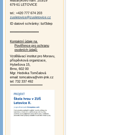
Masarykovo nám. 203/29
679 61 LETOVICE
tel.: +420 777 674 203
zusletovice@zusletovice.cz
ID datové schránky: bzf3dep
************************
Kontaktní údaje na
Pověřence pro ochranu
osobních údajů:
Vzdělávací institut pro Moravu,
příspěvková organizace,
Hybešova 15,
Brno, 602 00
Mgr. Hedvika Tomčalová
email: tomcalova@vim-jmk.cz
tel: 732 337 492
***************************