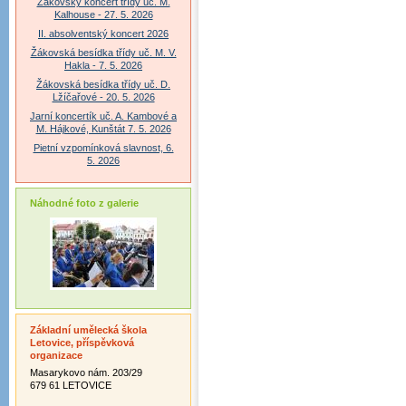
Žákovský koncert třídy uč. M.
Kalhouse - 27. 5. 2026
II. absolventský koncert 2026
Žákovská besídka třídy uč. M. V.
Hakla - 7. 5. 2026
Žákovská besídka třídy uč. D.
Lžíčařové - 20. 5. 2026
Jarní koncertík uč. A. Kambové a
M. Hájkové, Kunštát 7. 5. 2026
Pietní vzpomínková slavnost, 6.
5. 2026
Náhodné foto z galerie
Základní umělecká škola
Letovice, příspěvková
organizace
Masarykovo nám. 203/29
679 61 LETOVICE