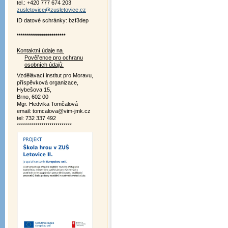
tel.: +420 777 674 203
zusletovice@zusletovice.cz
ID datové schránky: bzf3dep
************************
Kontaktní údaje na
Pověřence pro ochranu
osobních údajů:
Vzdělávací institut pro Moravu,
příspěvková organizace,
Hybešova 15,
Brno, 602 00
Mgr. Hedvika Tomčalová
email: tomcalova@vim-jmk.cz
tel: 732 337 492
***************************