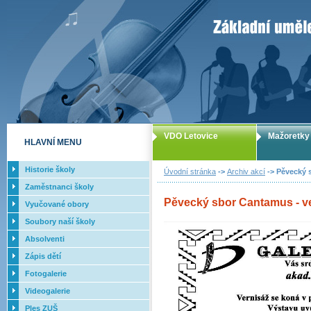
ZUŠ Letovice -
VDO Letovice
Mažoretky
HLAVNÍ MENU
Historie školy
Úvodní stránka
->
Archiv akcí
-> Pěvecký s
Zaměstnanci školy
Pěvecký sbor Cantamus - ver
Vyučované obory
Soubory naší školy
Absolventi
Zápis dětí
Fotogalerie
Videogalerie
Ples ZUŠ