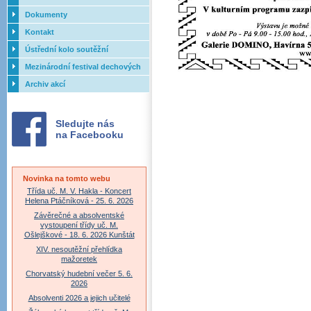
Dokumenty
Kontakt
Ústřední kolo soutěžní
přehlídky dechových orchestrů
Mezinárodní festival dechových
ZUŠ - 2017
orchestrů - Letovice
Archiv akcí
Sledujte nás
na Facebooku
Novinka na tomto webu
Třída uč. M. V. Hakla - Koncert
Helena Ptáčníková - 25. 6. 2026
Závěrečné a absolventské
vystoupení třídy uč. M.
Ošlejškové - 18. 6. 2026 Kunštát
XIV. nesoutěžní přehlídka
mažoretek
Chorvatský hudební večer 5. 6.
2026
Absolventi 2026 a jejich učitelé