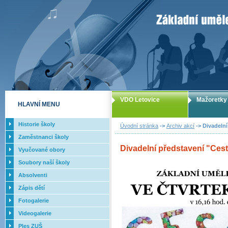
ZUŠ Letovice -
VDO Letovice
Mažoretky
HLAVNÍ MENU
Historie školy
Úvodní stránka
->
Archiv akcí
-> Divadelní
Zaměstnanci školy
Divadelní představení "Cest
Vyučované obory
Soubory naší školy
Absolventi
Zápis dětí
Fotogalerie
Videogalerie
Ples ZUŠ