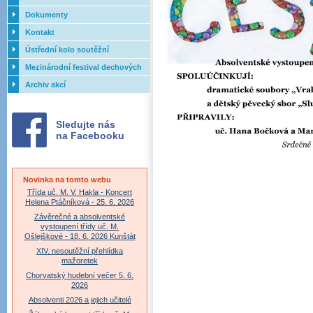
Dokumenty
Kontakt
Ústřední kolo soutěžní
přehlídky dechových orchestrů
Mezinárodní festival dechových
ZUŠ - 2017
orchestrů - Letovice
Archiv akcí
Sledujte nás
na Facebooku
Novinka na tomto webu
Třída uč. M. V. Hakla - Koncert
Helena Ptáčníková - 25. 6. 2026
Závěrečné a absolventské
vystoupení třídy uč. M.
Ošlejškové - 18. 6. 2026 Kunštát
XIV. nesoutěžní přehlídka
mažoretek
Chorvatský hudební večer 5. 6.
2026
Absolventi 2026 a jejich učitelé