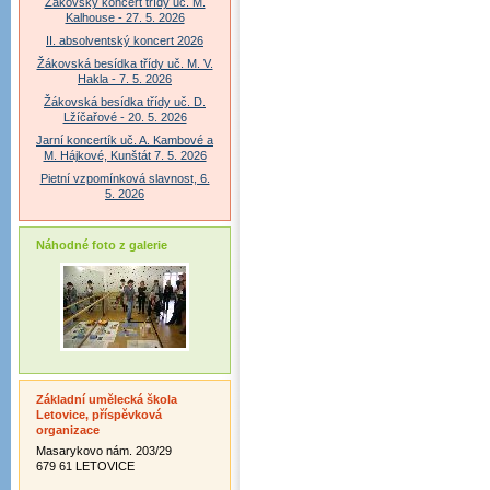
Žákovský koncert třídy uč. M.
Kalhouse - 27. 5. 2026
II. absolventský koncert 2026
Žákovská besídka třídy uč. M. V.
Hakla - 7. 5. 2026
Žákovská besídka třídy uč. D.
Lžíčařové - 20. 5. 2026
Jarní koncertík uč. A. Kambové a
M. Hájkové, Kunštát 7. 5. 2026
Pietní vzpomínková slavnost, 6.
5. 2026
Náhodné foto z galerie
Základní umělecká škola
Letovice, příspěvková
organizace
Masarykovo nám. 203/29
679 61 LETOVICE