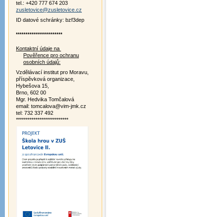
tel.: +420 777 674 203
zusletovice@zusletovice.cz
ID datové schránky: bzf3dep
************************
Kontaktní údaje na
Pověřence pro ochranu
osobních údajů:
Vzdělávací institut pro Moravu,
příspěvková organizace,
Hybešova 15,
Brno, 602 00
Mgr. Hedvika Tomčalová
email: tomcalova@vim-jmk.cz
tel: 732 337 492
***************************