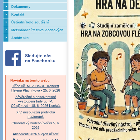
Dokumenty
Kontakt
Ústřední kolo soutěžní
přehlídky dechových orchestrů
Mezinárodní festival dechových
ZUŠ - 2017
orchestrů - Letovice
Archiv akcí
Sledujte nás
na Facebooku
Novinka na tomto webu
Třída uč. M. V. Hakla - Koncert
Helena Ptáčníková - 25. 6. 2026
Závěrečné a absolventské
vystoupení třídy uč. M.
Ošlejškové - 18. 6. 2026 Kunštát
XIV. nesoutěžní přehlídka
mažoretek
Chorvatský hudební večer 5. 6.
2026
Absolventi 2026 a jejich učitelé