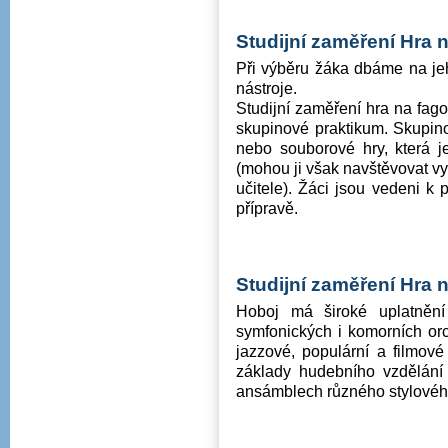
Studijní zaměření
Hra n
Při výběru žáka dbáme na je
nástroje.
Studijní zaměření hra na fago
skupinové praktikum. Skupino
nebo souborové hry, která j
(mohou ji však navštěvovat vy
učitele). Žáci jsou vedeni k
přípravě.
Studijní zaměření
Hra n
Hoboj má široké uplatnění
symfonických i komorních or
jazzové, populární a filmov
základy hudebního vzdělání 
ansámblech různého stylové