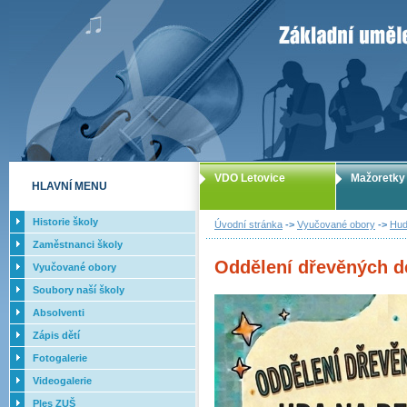
ZUŠ Letovice -
VDO Letovice
Mažoretky
HLAVNÍ MENU
Historie školy
Úvodní stránka
->
Vyučované obory
->
Hud
Zaměstnanci školy
Oddělení dřevěných d
Vyučované obory
Soubory naší školy
Absolventi
Zápis dětí
Fotogalerie
Videogalerie
Ples ZUŠ