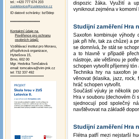
tel.: +420 777 674 203
dispozic žáka. Využití a u
zusletovice@zusletovice.cz
vyniknout zejména v komorní 
ID datové schránky: bzf3dep
************************
Studijní zaměření
Hra 
Kontaktní údaje na
Saxofon kombinuje výhody dř
Pověřence pro ochranu
osobních údajů:
jak při hře, tak za chůze) a 
Vzdělávací institut pro Moravu,
se domnívá, že stát se scho
příspěvková organizace,
a to hlavně v případě přec
Hybešova 15,
nástroje, ale většinou je pot
Brno, 602 00
Mgr. Hedvika Tomčalová
schopen vytvořit příjemný tón
email: tomcalova@vim-jmk.cz
Technika hry na saxofon je 
tel: 732 337 492
***************************
věnovat (klasika, jazz, rock, 
hráč schopen vytvořit.
Součástí výuky je několik po
Hra v souboru (dechovém či s
sjednocují pod společný n
navštěvovat na základě doporu
Studijní zaměření
Hra n
Flétna patří mezi nejstarší h