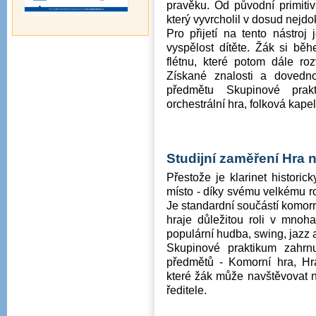
pravěku. Od původní primiti
který vyvrcholil v dosud nejd
Pro přijetí na tento nástroj
vyspělost dítěte. Žák si bě
flétnu, které potom dále roz
Získané znalosti a dovedn
předmětu Skupinové prak
orchestrální hra, folková kape
Studijní zaměření
Hra n
Přestože je klarinet historic
místo - díky svému velkému ro
Je standardní součástí komor
hraje důležitou roli v mnoha
populární hudba, swing, jazz
Skupinové praktikum zahrnu
předmětů - Komorní hra, H
které žák může navštěvovat n
ředitele.