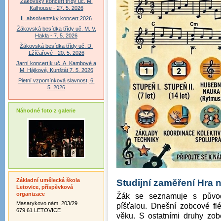
Žákovský koncert třídy uč. M.
Kalhouse - 27. 5. 2026
II. absolventský koncert 2026
Žákovská besídka třídy uč. M. V.
Hakla - 7. 5. 2026
Žákovská besídka třídy uč. D.
Lžíčařové - 20. 5. 2026
Jarní koncertík uč. A. Kambové a
M. Hájkové, Kunštát 7. 5. 2026
Pietní vzpomínková slavnost, 6.
5. 2026
Náhodné foto z galerie
Základní umělecká škola
Studijní zaměření
Hra 
Letovice, příspěvková
organizace
Žák se seznamuje s půvo
Masarykovo nám. 203/29
píšťalou. Dnešní zobcové fl
679 61 LETOVICE
věku. S ostatními druhy zob