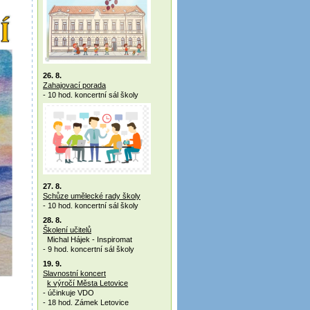
26. 8.
Zahajovací porada
- 10 hod. koncertní sál školy
27. 8.
Schůze umělecké rady školy
- 10 hod. koncertní sál školy
28. 8.
Školení učitelů
Michal Hájek - Inspiromat
- 9 hod. koncertní sál školy
19. 9.
Slavnostní koncert
k výročí Města Letovice
- účinkuje VDO
- 18 hod. Zámek Letovice