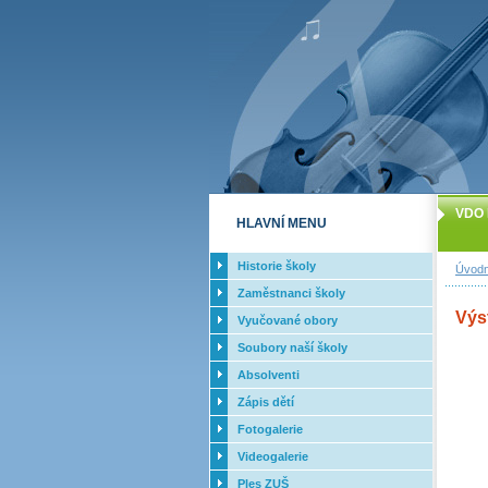
VDO 
HLAVNÍ MENU
Historie školy
Úvodn
Zaměstnanci školy
Výs
Vyučované obory
Soubory naší školy
Absolventi
Zápis dětí
Fotogalerie
Videogalerie
Ples ZUŠ