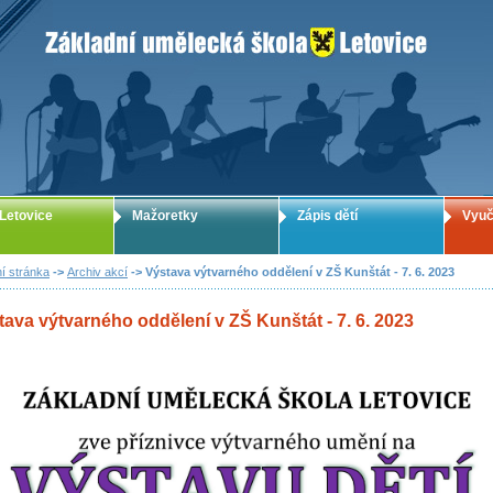
ZUŠ Letovice - Základní umělecká škola
Letovice
Mažoretky
Zápis dětí
Vyuč
í stránka
->
Archiv akcí
-> Výstava výtvarného oddělení v ZŠ Kunštát - 7. 6. 2023
tava výtvarného oddělení v ZŠ Kunštát - 7. 6. 2023