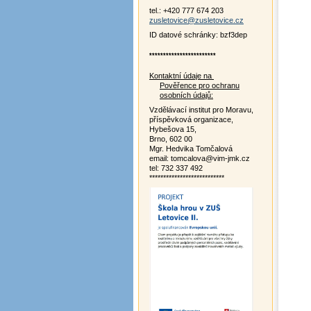
tel.: +420 777 674 203
zusletovice@zusletovice.cz
ID datové schránky: bzf3dep
************************
Kontaktní údaje na
Pověřence pro ochranu
osobních údajů:
Vzdělávací institut pro Moravu,
příspěvková organizace,
Hybešova 15,
Brno, 602 00
Mgr. Hedvika Tomčalová
email: tomcalova@vim-jmk.cz
tel: 732 337 492
***************************