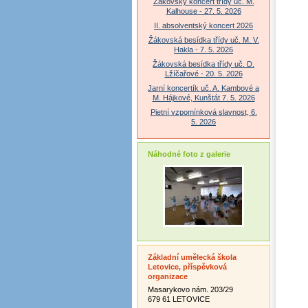
Žákovský koncert třídy uč. M.
Kalhouse - 27. 5. 2026
II. absolventský koncert 2026
Žákovská besídka třídy uč. M. V.
Hakla - 7. 5. 2026
Žákovská besídka třídy uč. D.
Lžíčařové - 20. 5. 2026
Jarní koncertík uč. A. Kambové a
M. Hájkové, Kunštát 7. 5. 2026
Pietní vzpomínková slavnost, 6.
5. 2026
Náhodné foto z galerie
Základní umělecká škola
Letovice, příspěvková
organizace
Masarykovo nám. 203/29
679 61 LETOVICE