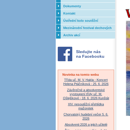
Dokumenty
Kontakt
Ústřední kolo soutěžní
přehlídky dechových orchestrů
Mezinárodní festival dechových
ZUŠ - 2017
orchestrů - Letovice
Archiv akcí
Sledujte nás
na Facebooku
Novinka na tomto webu
Třída uč. M. V. Hakla - Koncert
Helena Ptáčníková - 25. 6. 2026
Závěrečné a absolventské
vystoupení třídy uč. M.
Ošlejškové - 18. 6. 2026 Kunštát
XIV. nesoutěžní přehlídka
mažoretek
Chorvatský hudební večer 5. 6.
2026
Absolventi 2026 a jejich učitelé