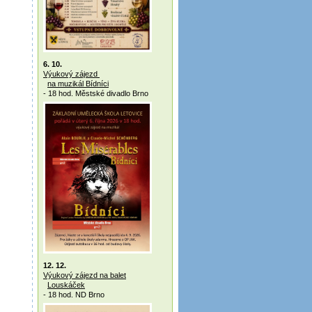
6. 10.
Výukový zájezd
na muzikál Bídníci
- 18 hod. Městské divadlo Brno
12. 12.
Výukový zájezd na balet
Louskáček
- 18 hod. ND Brno