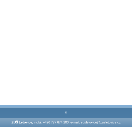
©
ZUŠ Letovice
, mobil: +420 777 674 203, e-mail:
zusletovice@zusletovice.cz