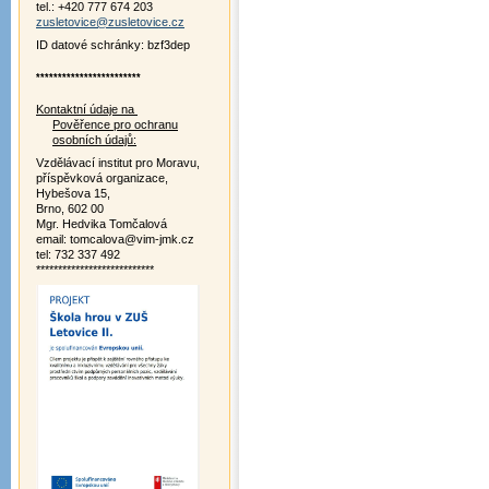
tel.: +420 777 674 203
zusletovice@zusletovice.cz
ID datové schránky: bzf3dep
************************
Kontaktní údaje na
Pověřence pro ochranu
osobních údajů:
Vzdělávací institut pro Moravu,
příspěvková organizace,
Hybešova 15,
Brno, 602 00
Mgr. Hedvika Tomčalová
email: tomcalova@vim-jmk.cz
tel: 732 337 492
***************************