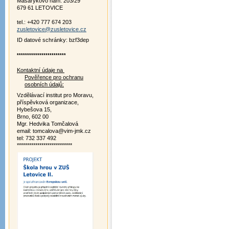
Masarykovo nám. 203/29
679 61 LETOVICE
tel.: +420 777 674 203
zusletovice@zusletovice.cz
ID datové schránky: bzf3dep
************************
Kontaktní údaje na
Pověřence pro ochranu
osobních údajů:
Vzdělávací institut pro Moravu,
příspěvková organizace,
Hybešova 15,
Brno, 602 00
Mgr. Hedvika Tomčalová
email: tomcalova@vim-jmk.cz
tel: 732 337 492
***************************