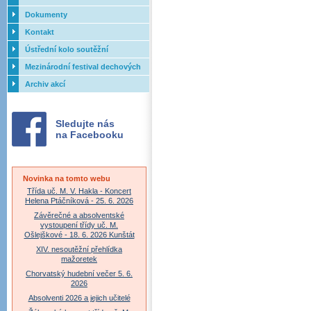
Dokumenty
Kontakt
Ústřední kolo soutěžní
přehlídky dechových orchestrů
Mezinárodní festival dechových
ZUŠ - 2017
orchestrů - Letovice
Archiv akcí
Sledujte nás
na Facebooku
Novinka na tomto webu
Třída uč. M. V. Hakla - Koncert
Helena Ptáčníková - 25. 6. 2026
Závěrečné a absolventské
vystoupení třídy uč. M.
Ošlejškové - 18. 6. 2026 Kunštát
XIV. nesoutěžní přehlídka
mažoretek
Chorvatský hudební večer 5. 6.
2026
Absolventi 2026 a jejich učitelé