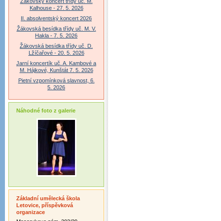
Žákovský koncert třídy uč. M.
Kalhouse - 27. 5. 2026
II. absolventský koncert 2026
Žákovská besídka třídy uč. M. V.
Hakla - 7. 5. 2026
Žákovská besídka třídy uč. D.
Lžíčařové - 20. 5. 2026
Jarní koncertík uč. A. Kambové a
M. Hájkové, Kunštát 7. 5. 2026
Pietní vzpomínková slavnost, 6.
5. 2026
Náhodné foto z galerie
Základní umělecká škola
Letovice, příspěvková
organizace