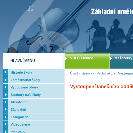
ZUŠ Letovice -
VDO Letovice
Mažoretky
HLAVNÍ MENU
Historie školy
Úvodní stránka
->
Archiv akcí
-> Vystoupen
Zaměstnanci školy
Vystoupení tanečního odděl
Vyučované obory
Soubory naší školy
Absolventi
Zápis dětí
Fotogalerie
Videogalerie
Ples ZUŠ