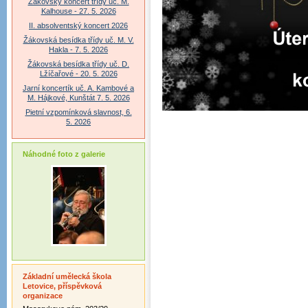
Žákovský koncert třídy uč. M.
Kalhouse - 27. 5. 2026
II. absolventský koncert 2026
Žákovská besídka třídy uč. M. V.
Hakla - 7. 5. 2026
Žákovská besídka třídy uč. D.
Lžíčařové - 20. 5. 2026
Jarní koncertík uč. A. Kambové a
M. Hájkové, Kunštát 7. 5. 2026
Pietní vzpomínková slavnost, 6.
5. 2026
Náhodné foto z galerie
Základní umělecká škola
Letovice, příspěvková
organizace