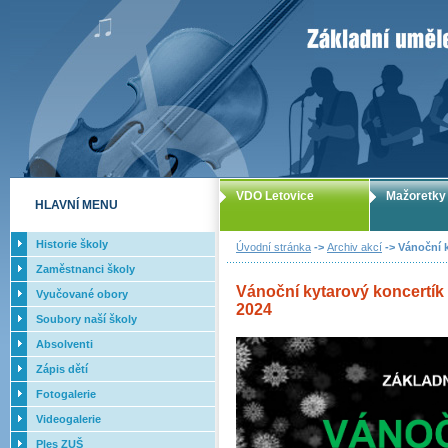
ZUŠ Letovice -
VDO Letovice
Mažoretky
HLAVNÍ MENU
Historie školy
Úvodní stránka
->
Archiv akcí
-> Vánoční k
Zaměstnanci školy
Vánoční kytarový koncertík t
Vyučované obory
2024
Soubory naší školy
Absolventi
Zápis dětí
Fotogalerie
Videogalerie
Ples ZUŠ