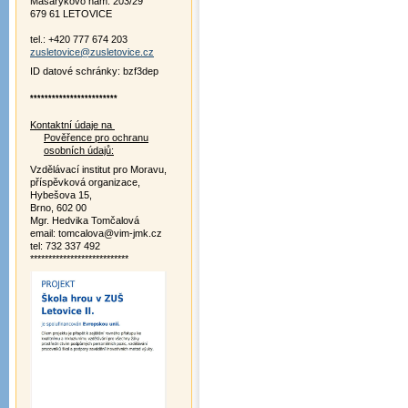
Masarykovo nám. 203/29
679 61 LETOVICE
tel.: +420 777 674 203
zusletovice@zusletovice.cz
ID datové schránky: bzf3dep
************************
Kontaktní údaje na
Pověřence pro ochranu
osobních údajů:
Vzdělávací institut pro Moravu,
příspěvková organizace,
Hybešova 15,
Brno, 602 00
Mgr. Hedvika Tomčalová
email: tomcalova@vim-jmk.cz
tel: 732 337 492
***************************