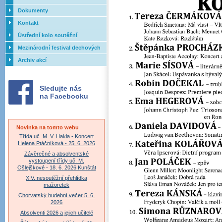
Dokumenty
Kontakt
Ústřední kolo soutěžní
přehlídky dechových orchestrů
Mezinárodní festival dechových
ZUŠ - 2017
orchestrů - Letovice
Archiv akcí
Sledujte nás
na Facebooku
Novinka na tomto webu
Třída uč. M. V. Hakla - Koncert
Helena Ptáčníková - 25. 6. 2026
Závěrečné a absolventské
vystoupení třídy uč. M.
Ošlejškové - 18. 6. 2026 Kunštát
XIV. nesoutěžní přehlídka
mažoretek
Chorvatský hudební večer 5. 6.
2026
Absolventi 2026 a jejich učitelé