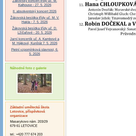
Žákovský koncert třídy uč. M.
Kalhouse - 27. 5. 2026
II. absolventský koncert 2026
Žákovská besídka třídy uč. M. V.
Hakla - 7. 5. 2026
Žákovská besídka třídy uč. D.
Lžíčařové - 20. 5. 2026
Jarní koncertík uč. A. Kambové a
M. Hájkové, Kunštát 7. 5. 2026
Pietní vzpomínková slavnost, 6.
5. 2026
Náhodné foto z galerie
Základní umělecká škola
Letovice, příspěvková
organizace
Masarykovo nám. 203/29
679 61 LETOVICE
tel.: +420 777 674 203