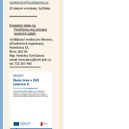
zusletovice@zusletovice.cz
ID datové schránky: bzf3dep
************************
Kontaktní údaje na
Pověřence pro ochranu
osobních údajů:
Vzdělávací institut pro Moravu,
příspěvková organizace,
Hybešova 15,
Brno, 602 00
Mgr. Hedvika Tomčalová
email: tomcalova@vim-jmk.cz
tel: 732 337 492
***************************