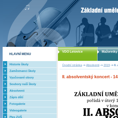
ZUŠ Letovice -
VDO Letovice
Mažoretky
HLAVNÍ MENU
Historie školy
Úvodní stránka
->
Absolventi
->
2019
-> II.
Zaměstnanci školy
II. absolventský koncert - 14
Vyučované obory
Soubory naší školy
Absolventi
Zápis dětí
Fotogalerie
Videogalerie
Ples ZUŠ