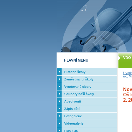
VDO 
HLAVNÍ MENU
Historie školy
Úvodn
uč. M
Zaměstnanci školy
Vyučované obory
Nov
Soubory naší školy
Ošl
2. 
Absolventi
Zápis dětí
Fotogalerie
Videogalerie
Ples ZUŠ