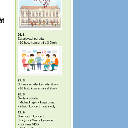
26. 8.
Zahajovací porada
- 10 hod. koncertní sál školy
27. 8.
Schůze umělecké rady školy
- 10 hod. koncertní sál školy
28. 8.
Školení učitelů
Michal Hájek - Inspiromat
- 9 hod. koncertní sál školy
19. 9.
Slavnostní koncert
k výročí Města Letovice
- účinkuje VDO