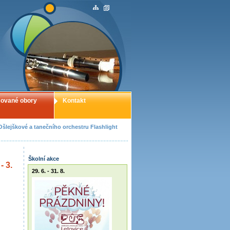
ované obory
Kontakt
Ošlejškové a tanečního orchestru Flashlight
Školní akce
- 3.
29. 6. - 31. 8.