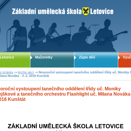
ZUŠ Letovice - Základní umělecká škola
Letovice
Mažoretky
Zápis dětí
Vyuč
í stránka
->
Archiv akcí
-> Novoroční vystoupení tanečního oddělení třídy uč. Moniky 
ilana Nováka - 3. 2. 2016 Kunštát
oroční vystoupení tanečního oddělení třídy uč. Moniky
ejškové a tanečního orchestru Flashlight uč. Milana Nováka 
2016 Kunštát