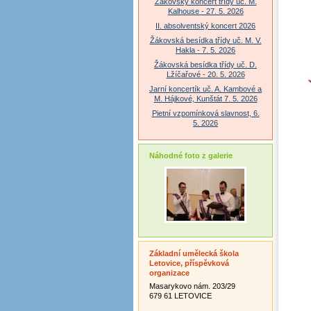
Žákovský koncert třídy uč. M.
Kalhouse - 27. 5. 2026
II. absolventský koncert 2026
Žákovská besídka třídy uč. M. V.
Hakla - 7. 5. 2026
Žákovská besídka třídy uč. D.
Lžíčařové - 20. 5. 2026
Jarní koncertík uč. A. Kambové a
M. Hájkové, Kunštát 7. 5. 2026
Pietní vzpomínková slavnost, 6.
5. 2026
Náhodné foto z galerie
Základní umělecká škola
Letovice, příspěvková
organizace
Masarykovo nám. 203/29
679 61 LETOVICE