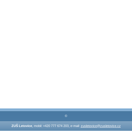
©
ZUŠ Letovice
, mobil: +420 777 674 203, e-mail:
zusletovice@zusletovice.cz