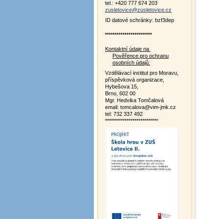
tel.: +420 777 674 203
zusletovice@zusletovice.cz
ID datové schránky: bzf3dep
************************
Kontaktní údaje na
Pověřence pro ochranu
osobních údajů:
Vzdělávací institut pro Moravu,
příspěvková organizace,
Hybešova 15,
Brno, 602 00
Mgr. Hedvika Tomčalová
email: tomcalova@vim-jmk.cz
tel: 732 337 492
***************************