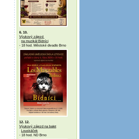
6. 10.
Výukový zájezd
na muzikál Bídníci
- 18 hod. Městské divadlo Brno
12. 12.
Výukový zájezd na balet
Louskáček
- 18 hod. ND Brno