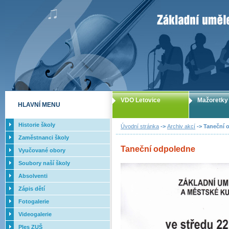
ZUŠ Letovice -
VDO Letovice
Mažoretky
HLAVNÍ MENU
Historie školy
Úvodní stránka
->
Archiv akcí
-> Taneční 
Zaměstnanci školy
Taneční odpoledne
Vyučované obory
Soubory naší školy
Absolventi
Zápis dětí
Fotogalerie
Videogalerie
Ples ZUŠ