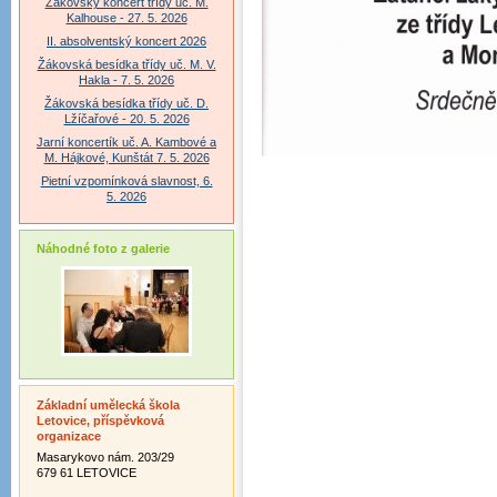
Žákovský koncert třídy uč. M.
Kalhouse - 27. 5. 2026
II. absolventský koncert 2026
Žákovská besídka třídy uč. M. V.
Hakla - 7. 5. 2026
Žákovská besídka třídy uč. D.
Lžíčařové - 20. 5. 2026
Jarní koncertík uč. A. Kambové a
M. Hájkové, Kunštát 7. 5. 2026
Pietní vzpomínková slavnost, 6.
5. 2026
Náhodné foto z galerie
Základní umělecká škola
Letovice, příspěvková
organizace
Masarykovo nám. 203/29
679 61 LETOVICE