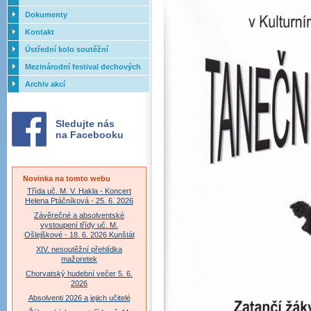
Dokumenty
Kontakt
Ústřední kolo soutěžní
přehlídky dechových orchestrů
Mezinárodní festival dechových
ZUŠ - 2017
orchestrů - Letovice
Archiv akcí
Sledujte nás
na Facebooku
Novinka na tomto webu
Třída uč. M. V. Hakla - Koncert
Helena Ptáčníková - 25. 6. 2026
Závěrečné a absolventské
vystoupení třídy uč. M.
Ošlejškové - 18. 6. 2026 Kunštát
XIV. nesoutěžní přehlídka
mažoretek
Chorvatský hudební večer 5. 6.
2026
Absolventi 2026 a jejich učitelé