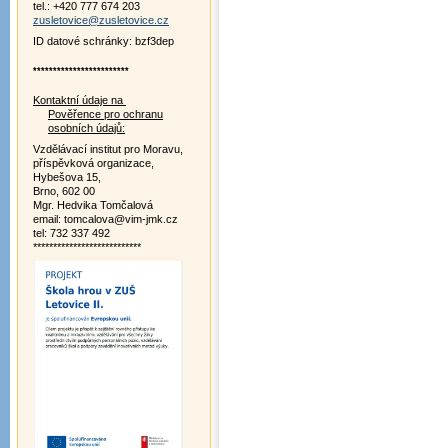
tel.: +420 777 674 203
zusletovice@zusletovice.cz
ID datové schránky: bzf3dep
************************
Kontaktní údaje na
Pověřence pro ochranu
osobních údajů:
Vzdělávací institut pro Moravu,
příspěvková organizace,
Hybešova 15,
Brno, 602 00
Mgr. Hedvika Tomčalová
email: tomcalova@vim-jmk.cz
tel: 732 337 492
***************************