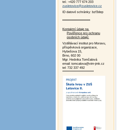
tel.: +420 777 674 203
zusletovice@zusletovice.cz
ID datové schránky: bzf3dep
************************
Kontaktní údaje na
Pověřence pro ochranu
osobních údajů:
Vzdělávací institut pro Moravu,
příspěvková organizace,
Hybešova 15,
Brno, 602 00
Mgr. Hedvika Tomčalová
email: tomcalova@vim-jmk.cz
tel: 732 337 492
***************************