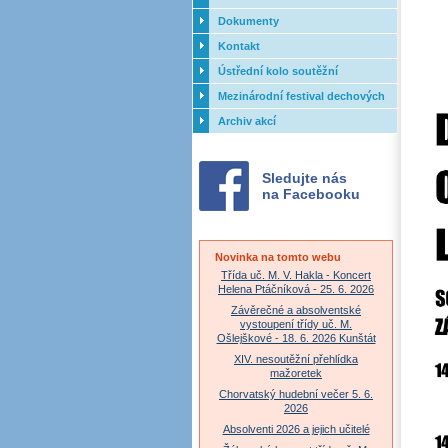
Dokumenty
Kontakt
Ústřední kolo soutěžní
přehlídky dechových orchestrů
Mezinárodní festival dechových
ZUŠ - 2017
orchestrů - Letovice
Archiv akcí
Sledujte nás
na Facebooku
Novinka na tomto webu
Třída uč. M. V. Hakla - Koncert
Helena Ptáčníková - 25. 6. 2026
Závěrečné a absolventské
vystoupení třídy uč. M.
Ošlejškové - 18. 6. 2026 Kunštát
XIV. nesoutěžní přehlídka
mažoretek
Chorvatský hudební večer 5. 6.
2026
Absolventi 2026 a jejich učitelé