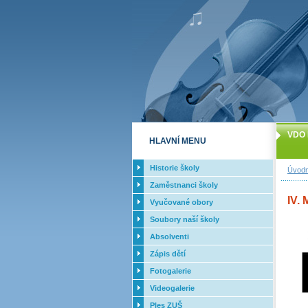
VDO 
HLAVNÍ MENU
Historie školy
Úvodn
Zaměstnanci školy
IV.
Vyučované obory
Soubory naší školy
Absolventi
Zápis dětí
Fotogalerie
Videogalerie
Ples ZUŠ