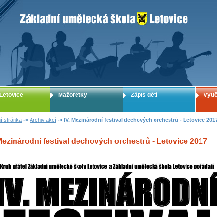
ZUŠ Letovice - Základní umělecká škola
Letovice
Mažoretky
Zápis dětí
Vyuč
í stránka
->
Archiv akcí
-> IV. Mezinárodní festival dechových orchestrů - Letovice 201
 Mezinárodní festival dechových orchestrů - Letovice 2017