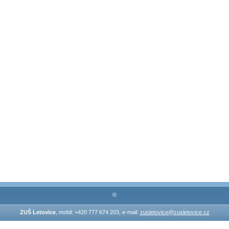
©
ZUŠ Letovice
, mobil: +420 777 674 203, e-mail:
zusletovice@zusletovice.cz