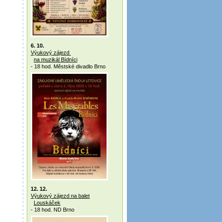
6. 10.
Výukový zájezd
na muzikál Bídníci
- 18 hod. Městské divadlo Brno
12. 12.
Výukový zájezd na balet
Louskáček
- 18 hod. ND Brno