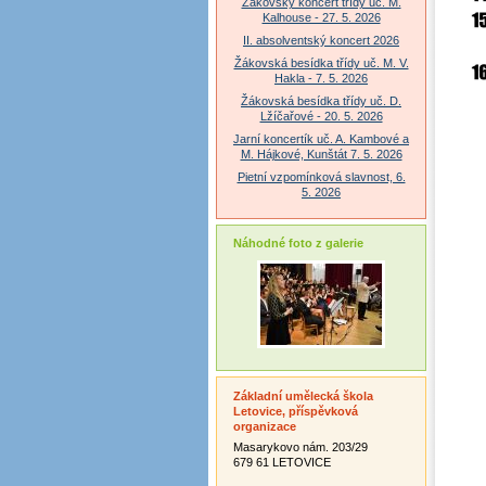
Žákovský koncert třídy uč. M.
Kalhouse - 27. 5. 2026
II. absolventský koncert 2026
Žákovská besídka třídy uč. M. V.
Hakla - 7. 5. 2026
Žákovská besídka třídy uč. D.
Lžíčařové - 20. 5. 2026
Jarní koncertík uč. A. Kambové a
M. Hájkové, Kunštát 7. 5. 2026
Pietní vzpomínková slavnost, 6.
5. 2026
Náhodné foto z galerie
Základní umělecká škola
Letovice, příspěvková
organizace
Masarykovo nám. 203/29
679 61 LETOVICE