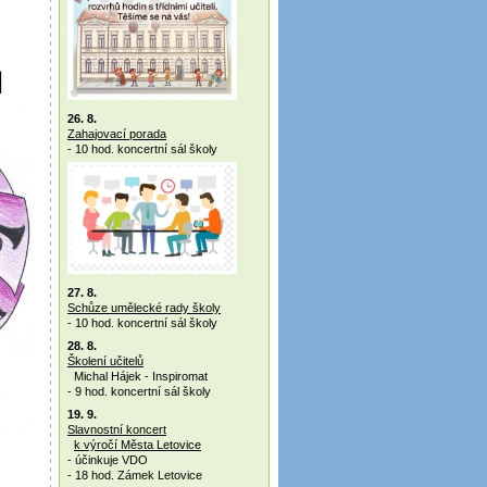
26. 8.
Zahajovací porada
- 10 hod. koncertní sál školy
27. 8.
Schůze umělecké rady školy
- 10 hod. koncertní sál školy
28. 8.
Školení učitelů
Michal Hájek - Inspiromat
- 9 hod. koncertní sál školy
19. 9.
Slavnostní koncert
k výročí Města Letovice
- účinkuje VDO
- 18 hod. Zámek Letovice