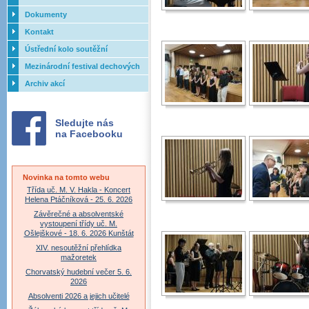
Dokumenty
Kontakt
Ústřední kolo soutěžní
přehlídky dechových orchestrů
Mezinárodní festival dechových
ZUŠ - 2017
orchestrů - Letovice
Archiv akcí
Sledujte nás
na Facebooku
Novinka na tomto webu
Třída uč. M. V. Hakla - Koncert
Helena Ptáčníková - 25. 6. 2026
Závěrečné a absolventské
vystoupení třídy uč. M.
Ošlejškové - 18. 6. 2026 Kunštát
XIV. nesoutěžní přehlídka
mažoretek
Chorvatský hudební večer 5. 6.
2026
Absolventi 2026 a jejich učitelé