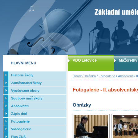
ZUŠ Letovice -
VDO Letovice
Mažoretky
HLAVNÍ MENU
Historie školy
Úvodní stránka
/
Fotogalerie
/
Absolventi
/ 
Zaměstnanci školy
Fotogalerie - II. absolvents
Vyučované obory
Soubory naší školy
Obrázky
Absolventi
Zápis dětí
Fotogalerie
Videogalerie
Ples ZUŠ