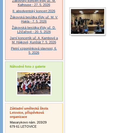
Žákovský koncert třídy uč. M.
Kalhouse - 27. 5. 2026
II. absolventský koncert 2026
Žákovská besídka třídy uč. M. V.
Hakla - 7. 5. 2026
Žákovská besídka třídy uč. D.
Lžíčařové - 20. 5. 2026
Jarní koncertík uč. A. Kambové a
M. Hájkové, Kunštát 7. 5. 2026
Pietní vzpomínková slavnost, 6.
5. 2026
Náhodné foto z galerie
Základní umělecká škola
Letovice, příspěvková
organizace
Masarykovo nám. 203/29
679 61 LETOVICE