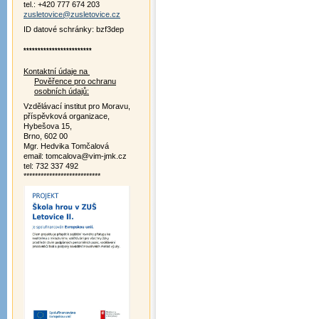
tel.: +420 777 674 203
zusletovice@zusletovice.cz
ID datové schránky: bzf3dep
************************
Kontaktní údaje na
Pověřence pro ochranu
osobních údajů:
Vzdělávací institut pro Moravu,
příspěvková organizace,
Hybešova 15,
Brno, 602 00
Mgr. Hedvika Tomčalová
email: tomcalova@vim-jmk.cz
tel: 732 337 492
***************************