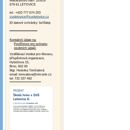
Masarykovo nám. 203/29
679 61 LETOVICE
tel.: +420 777 674 203
zusletovice@zusletovice.cz
ID datové schránky: bzf3dep
************************
Kontaktní údaje na
Pověřence pro ochranu
osobních údajů:
Vzdělávací institut pro Moravu,
příspěvková organizace,
Hybešova 15,
Brno, 602 00
Mgr. Hedvika Tomčalová
email: tomcalova@vim-jmk.cz
tel: 732 337 492
***************************