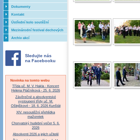
Dokumenty
Kontakt
Ústřední kolo soutěžní
přehlídky dechových orchestrů
Mezinárodní festival dechových
ZUŠ - 2017
orchestrů - Letovice
Archiv akcí
Sledujte nás
na Facebooku
Novinka na tomto webu
Třída uč. M. V. Hakla - Koncert
Helena Ptáčníková - 25. 6. 2026
Závěrečné a absolventské
vystoupení třídy uč. M.
Ošlejškové - 18. 6. 2026 Kunštát
XIV. nesoutěžní přehlídka
mažoretek
Chorvatský hudební večer 5. 6.
2026
Absolventi 2026 a jejich učitelé