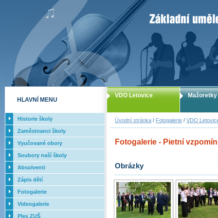
ZUŠ Letovice -
VDO Letovice
Mažoretky
HLAVNÍ MENU
Historie školy
Úvodní stránka
/
Fotogalerie
/
VDO Letovic
Zaměstnanci školy
Fotogalerie - Pietní vzpomín
Vyučované obory
Soubory naší školy
Obrázky
Absolventi
Zápis dětí
Fotogalerie
Videogalerie
Ples ZUŠ