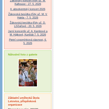
Žákovský koncert třídy uč. M.
Kalhouse - 27. 5. 2026
II. absolventský koncert 2026
Žákovská besídka třídy uč. M. V.
Hakla - 7. 5. 2026
Žákovská besídka třídy uč. D.
Lžíčařové - 20. 5. 2026
Jarní koncertík uč. A. Kambové a
M. Hájkové, Kunštát 7. 5. 2026
Pietní vzpomínková slavnost, 6.
5. 2026
Náhodné foto z galerie
Základní umělecká škola
Letovice, příspěvková
organizace