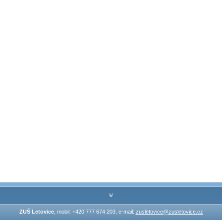
©
ZUŠ Letovice
, mobil: +420 777 674 203, e-mail:
zusletovice@zusletovice.cz