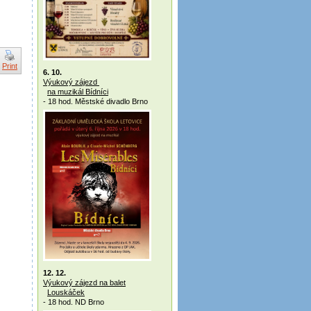
Print
6. 10.
Výukový zájezd
na muzikál Bídníci
- 18 hod. Městské divadlo Brno
12. 12.
Výukový zájezd na balet
Louskáček
- 18 hod. ND Brno