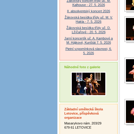
Žákovský koncert třídy uč. M.
Kalhouse - 27. 5. 2026
II. absolventský koncert 2026
Žákovská besídka třídy uč. M. V.
Hakla - 7. 5. 2026
Žákovská besídka třídy uč. D.
Lžíčařové - 20. 5. 2026
Jarní koncertík uč. A. Kambové a
M. Hájkové, Kunštát 7. 5. 2026
Pietní vzpomínková slavnost, 6.
5. 2026
Náhodné foto z galerie
Základní umělecká škola
Letovice, příspěvková
organizace
Masarykovo nám. 203/29
679 61 LETOVICE