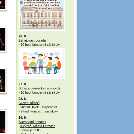
26. 8.
Zahajovací porada
- 10 hod. koncertní sál školy
27. 8.
Schůze umělecké rady školy
- 10 hod. koncertní sál školy
28. 8.
Školení učitelů
Michal Hájek - Inspiromat
- 9 hod. koncertní sál školy
19. 9.
Slavnostní koncert
k výročí Města Letovice
- účinkuje VDO