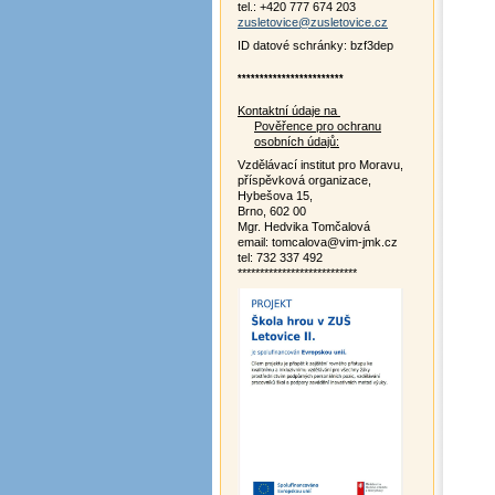
tel.: +420 777 674 203
zusletovice@zusletovice.cz
ID datové schránky: bzf3dep
************************
Kontaktní údaje na
Pověřence pro ochranu
osobních údajů:
Vzdělávací institut pro Moravu,
příspěvková organizace,
Hybešova 15,
Brno, 602 00
Mgr. Hedvika Tomčalová
email: tomcalova@vim-jmk.cz
tel: 732 337 492
***************************