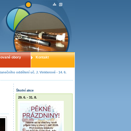
ované obory
Kontakt
anečního oddělení uč. J. Vinklerové - 14. 6.
Školní akce
29. 6. - 31. 8.