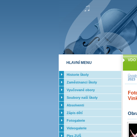
VDO 
HLAVNÍ MENU
Historie školy
Úvodn
2023
Zaměstnanci školy
Vyučované obory
Fot
Soubory naší školy
Vink
Absolventi
Zápis dětí
Obr
Fotogalerie
Videogalerie
Ples ZUŠ