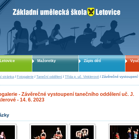
ZUŠ Letovice - Základní umělecká škola
Letovice
Mažoretky
Zápis dětí
Vyuč
í stránka
/
Fotogalerie
/
Taneční oddělení
/
Třída p. uč. Vinklerové
/ Závěrečné vystoupení t
ogalerie - Závěrečné vystoupení tanečního oddělení uč. J.
lerové - 14. 6. 2023
ázky