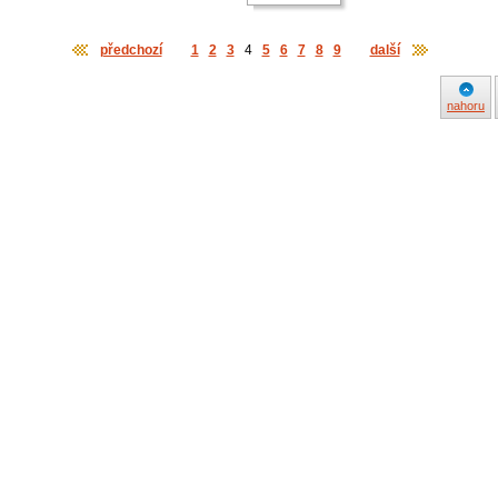
předchozí
1
2
3
4
5
6
7
8
9
další
nahoru