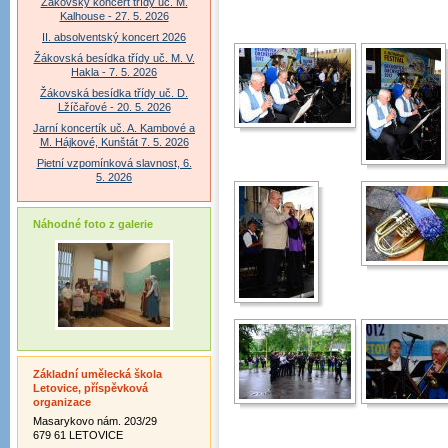
Žákovský koncert třídy uč. M.
Kalhouse - 27. 5. 2026
II. absolventský koncert 2026
Žákovská besídka třídy uč. M. V.
Hakla - 7. 5. 2026
Žákovská besídka třídy uč. D.
Lžíčařové - 20. 5. 2026
Jarní koncertík uč. A. Kambové a
M. Hájkové, Kunštát 7. 5. 2026
Pietní vzpomínková slavnost, 6.
5. 2026
Náhodné foto z galerie
Základní umělecká škola
Letovice, příspěvková
organizace
Masarykovo nám. 203/29
679 61 LETOVICE